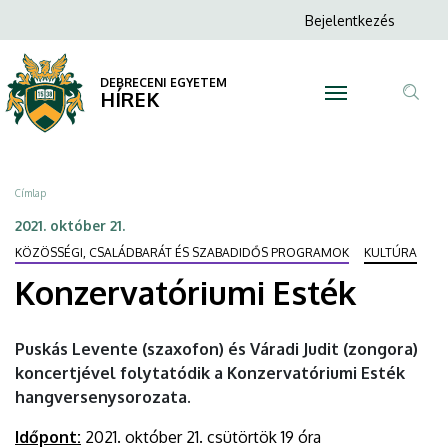
Konzervatóriumi
Ugrás
Anonim
Bejelentkezés
a
N
Felhasználói
Esték
tartalomra
fiók
DEBRECENI EGYETEM
|
HÍREK
menüje
Tar
DEBRECENI
ker
EGYETEM
Morzsa
Címlap
2021. október 21.
KÖZÖSSÉGI, CSALÁDBARÁT ÉS SZABADIDŐS PROGRAMOK
KULTÚRA
Konzervatóriumi Esték
Puskás Levente (szaxofon) és Váradi Judit (zongora)
koncertjével folytatódik a Konzervatóriumi Esték
hangversenysorozata.
Időpont:
2021. október 21. csütörtök 19 óra