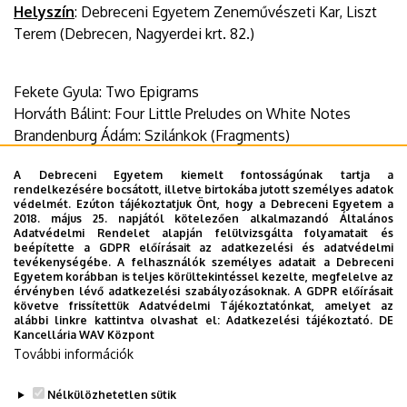
Helyszín
: Debreceni Egyetem Zeneművészeti Kar, Liszt
Terem (Debrecen, Nagyerdei krt. 82.)
Fekete Gyula: Two Epigrams
Horváth Bálint: Four Little Preludes on White Notes
Brandenburg Ádám: Szilánkok (Fragments)
Kerékfy Márton: Bevezetés és tánc
A Debreceni Egyetem kiemelt fontosságúnak tartja a
Tűzkő Csaba: Páratlan ritmusban
rendelkezésére bocsátott, illetve birtokába jutott személyes adatok
Hollós Máté: Balladuo
védelmét. Ezúton tájékoztatjuk Önt, hogy a Debreceni Egyetem a
2018. május 25. napjától kötelezően alkalmazandó Általános
Kovács Zoltán: Rapszódia szaxofonra és zongorára.
Adatvédelmi Rendelet alapján felülvizsgálta folyamatait és
Hommage á George Gershwin
beépítette a GDPR előírásait az adatkezelési és adatvédelmi
tevékenységébe. A felhasználók személyes adatait a Debreceni
Egyetem korábban is teljes körültekintéssel kezelte, megfelelve az
Dokumentumok
érvényben lévő adatkezelési szabályozásoknak. A GDPR előírásait
musorfuzet_ke_2021-22.2_0.pdf
(205.31 KB)
követve frissítettük Adatvédelmi Tájékoztatónkat, amelyet az
alábbi linkre kattintva olvashat el:
Adatkezelési tájékoztató.
DE
Kancellária WAV Központ
Last update:
2021. 11. 22. 14:22
További információk
Megosztás
Nélkülözhetetlen sütik