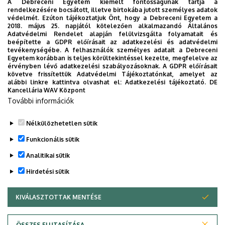
A Debreceni Egyetem kiemelt fontosságúnak tartja a
Vezényel: Balogh József
rendelkezésére bocsátott, illetve birtokába jutott személyes adatok
védelmét. Ezúton tájékoztatjuk Önt, hogy a Debreceni Egyetem a
2018. május 25. napjától kötelezően alkalmazandó Általános
Művészeti vezető:
Mohos Nagy Éva
Adatvédelmi Rendelet alapján felülvizsgálta folyamatait és
beépítette a GDPR előírásait az adatkezelési és adatvédelmi
Időpont:
2021. október 17. vasárnap 19.00 óra
tevékenységébe. A felhasználók személyes adatait a Debreceni
Egyetem korábban is teljes körültekintéssel kezelte, megfelelve az
Helyszín:
Debreceni Egyetem Zeneművészeti Kar - Liszt
érvényben lévő adatkezelési szabályozásoknak. A GDPR előírásait
terem
követve frissítettük Adatvédelmi Tájékoztatónkat, amelyet az
alábbi linkre kattintva olvashat el:
Adatkezelési tájékoztató.
DE
Kancellária WAV Központ
Last update:
2021. 11. 22. 14:22
További információk
Megosztás
Nélkülözhetetlen sütik
Funkcionális sütik
Analitikai sütik
Hirdetési sütik
KIVÁLASZTOTTAK MENTÉSE
WITHDRAW CONSENT
DEBRECENI EGYETEM
ÖSSZES ELUTASÍTÁSA