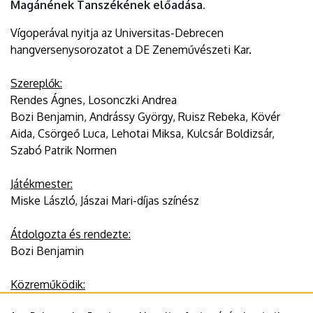
Magánének Tanszékének előadása.
EGYETEM
Vígoperával nyitja az Universitas-Debrecen
hangversenysorozatot a DE Zeneművészeti Kar.
Szereplők:
Rendes Ágnes, Losonczki Andrea
Bozi Benjamin, Andrássy György, Ruisz Rebeka, Kövér
Aida, Csörgeő Luca, Lehotai Miksa, Kulcsár Boldizsár,
Szabó Patrik Normen
Játékmester:
Miske László, Jászai Mari-díjas színész
Átdolgozta és rendezte:
Bozi Benjamin
Közreműködik:
Debreceni Lyra Szimfonikus Zenekar