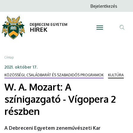
W.
Ugrás
Anonim
Bejelentkezés
a
N
Felhasználói
A.
tartalomra
fiók
DEBRECENI EGYETEM
Mozart:
HÍREK
menüje
Tar
A
ker
színigazgató
Morzsa
Címlap
-
2021. október 17.
KÖZÖSSÉGI, CSALÁDBARÁT ÉS SZABADIDŐS PROGRAMOK
KULTÚRA
Vígopera
W. A. Mozart: A
2
színigazgató - Vígopera 2
részben
részben
|
DEBRECENI
A Debreceni Egyetem zeneművészeti Kar