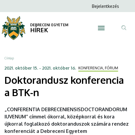
Doktorandusz
Ugrás
Anonim
Bejelentkezés
a
N
Felhasználói
konferencia
tartalomra
fiók
DEBRECENI EGYETEM
a
HÍREK
menüje
Tar
BTK-
ker
n
Morzsa
Címlap
|
2021. október 15.
-
2021. október 16.
KONFERENCIA, FÓRUM
Doktorandusz konferencia
DEBRECENI
a BTK-n
EGYETEM
„CONFERENTIA DEBRECENIENSISDOCTORANDORUM
IUVENUM” címmel ókorral, középkorral és kora
újkorral foglalkozó doktoranduszok számára rendez
konferenciát a Debreceni Egyetem