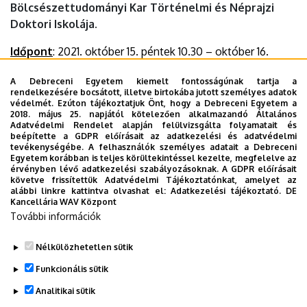
Bölcsészettudományi Kar Történelmi és Néprajzi
Doktori Iskolája.
Időpont
: 2021. október 15. péntek 10.30 – október 16.
szombat 16 óra
A Debreceni Egyetem kiemelt fontosságúnak tartja a
Helyszín
: Debreceni Egyetem Főépület (Debrecen,
rendelkezésére bocsátott, illetve birtokába jutott személyes adatok
Egyetem tér 1.)
védelmét. Ezúton tájékoztatjuk Önt, hogy a Debreceni Egyetem a
2018. május 25. napjától kötelezően alkalmazandó Általános
Adatvédelmi Rendelet alapján felülvizsgálta folyamatait és
Dokumentumok
beépítette a GDPR előírásait az adatkezelési és adatvédelmi
program_-
tevékenységébe. A felhasználók személyes adatait a Debreceni
Egyetem korábban is teljes körültekintéssel kezelte, megfelelve az
_conferentia_debreceniensis_doctorandorum_iuvenum_202
érvényben lévő adatkezelési szabályozásoknak. A GDPR előírásait
(1.89 MB)
követve frissítettük Adatvédelmi Tájékoztatónkat, amelyet az
alábbi linkre kattintva olvashat el:
Adatkezelési tájékoztató.
DE
Kancellária WAV Központ
Last update:
2021. 11. 22. 14:22
További információk
Megosztás
Nélkülözhetetlen sütik
Funkcionális sütik
Analitikai sütik