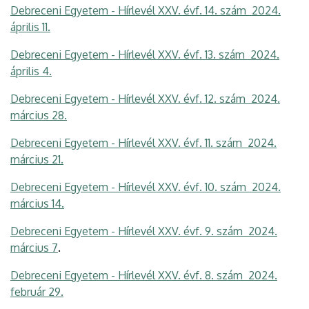
Debreceni Egyetem - Hírlevél XXV. évf. 14. szám 2024.
április 11.
Debreceni Egyetem - Hírlevél XXV. évf. 13. szám 2024.
április 4.
Debreceni Egyetem - Hírlevél XXV. évf. 12. szám 2024.
március 28.
Debreceni Egyetem - Hírlevél XXV. évf. 11. szám 2024.
március 21.
Debreceni Egyetem - Hírlevél XXV. évf. 10. szám 2024.
március 14.
Debreceni Egyetem - Hírlevél XXV. évf. 9. szám 2024.
március 7
.
Debreceni Egyetem - Hírlevél XXV. évf. 8. szám 2024.
február 29.