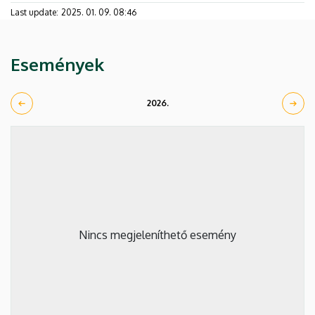
Last update:
2025. 01. 09. 08:46
Események
2026.
Nincs megjeleníthető esemény