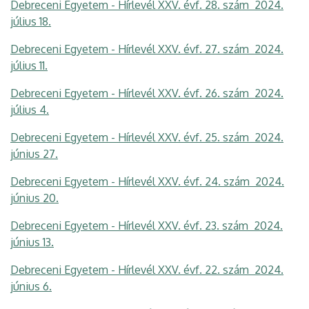
Debreceni Egyetem - Hírlevél XXV. évf. 28. szám 2024.
július 18.
Debreceni Egyetem - Hírlevél XXV. évf. 27. szám 2024.
július 11.
Debreceni Egyetem - Hírlevél XXV. évf. 26. szám 2024.
július 4.
Debreceni Egyetem - Hírlevél XXV. évf. 25. szám 2024.
június 27.
Debreceni Egyetem - Hírlevél XXV. évf. 24. szám 2024.
június 20.
Debreceni Egyetem - Hírlevél XXV. évf. 23. szám 2024.
június 13.
Debreceni Egyetem - Hírlevél XXV. évf. 22. szám 2024.
június 6.