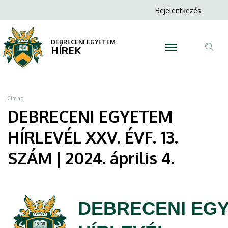
DEBRECENI
Ugrás
Anonim
Bejelentkezés
a
N
Felhasználói
EGYETEM
tartalomra
fiók
DEBRECENI EGYETEM
HÍRLEVÉL
HÍREK
menüje
Tar
XXV.
ker
ÉVF.
Morzsa
Címlap
13.
DEBRECENI EGYETEM
SZÁM
HÍRLEVÉL XXV. ÉVF. 13.
|
SZÁM | 2024. április 4.
2024.
április
DEBRECENI EG
4.