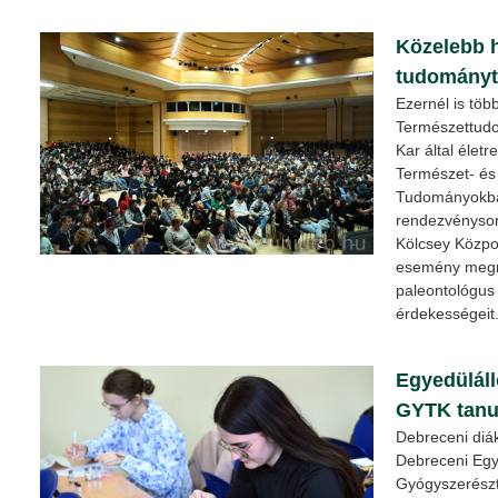
Közelebb 
tudományt 
Ezernél is töb
Természettudo
Kar által élet
Természet- és
Tudományokb
rendezvénysor
Kölcsey Közpo
esemény megny
paleontológus
érdekességeit
Egyedüláll
GYTK tanu
Debreceni diák
Debreceni Eg
Gyógyszerészt