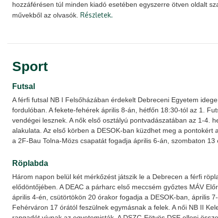
hozzáférésen túl minden kiadó esetében egyszerre ötven oldalt sza
Részletek.
művekből az olvasók.
Sport
Futsal
A férfi futsal NB I Felsőházában érdekelt Debreceni Egyetem idege
fordulóban. A fekete-fehérek április 8-án, hétfőn 18:30-tól az 1. F
vendégei lesznek. A nők első osztályú pontvadászatában az 1-4. h
alakulata. Az első körben a DESOK-ban küzdhet meg a pontokért a
a 2F-Bau Tolna-Mözs csapatát fogadja április 6-án, szombaton 13 
Röplabda
Három napon belül két mérkőzést játszik le a Debrecen a férfi röpl
elődöntőjében. A DEAC a párharc első meccsém győztes MÁV Előr
április 4-én, csütörtökön 20 órakor fogadja a DESOK-ban, április 
Fehérváron 17 órától feszülnek egymásnak a felek. A női NB II Kel
rangadót vívnak az egyetemisták. A DSZC-Eötvös DSE elleni összec