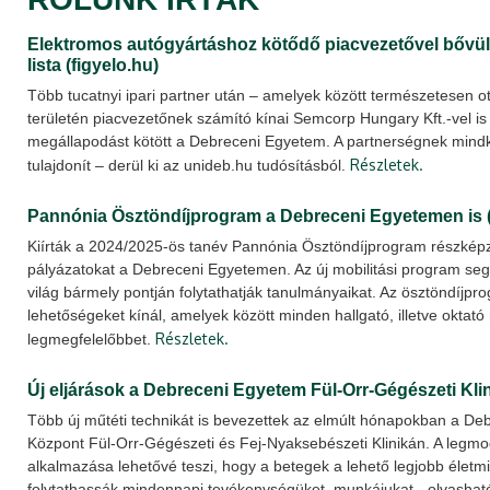
Elektromos autógyártáshoz kötődő piacvezetővel bővül
lista (figyelo.hu)
Több tucatnyi ipari partner után – amelyek között természetesen o
területén piacvezetőnek számító kínai Semcorp Hungary Kft.-vel i
megállapodást kötött a Debreceni Egyetem. A partnerségnek mindké
Részletek.
tulajdonít – derül ki az unideb.hu tudósításból.
Pannónia Ösztöndíjprogram a Debreceni Egyetemen is (
Kiírták a 2024/2025-ös tanév Pannónia Ösztöndíjprogram részkép
pályázatokat a Debreceni Egyetemen. Az új mobilitási program segí
világ bármely pontján folytathatják tanulmányaikat. Az ösztöndíjpr
lehetőségeket kínál, amelyek között minden hallgató, illetve oktat
Részletek.
legmegfelelőbbet.
Új eljárások a Debreceni Egyetem Fül-Orr-Gégészeti Kli
Több új műtéti technikát is bevezettek az elmúlt hónapokban a Deb
Központ Fül-Orr-Gégészeti és Fej-Nyaksebészeti Klinikán. A legm
alkalmazása lehetővé teszi, hogy a betegek a lehető legjobb életm
folytathassák mindennapi tevékenységüket, munkájukat - olvashat