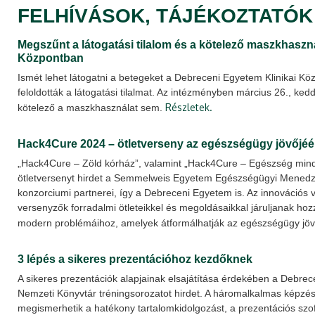
FELHÍVÁSOK, TÁJÉKOZTATÓK
Megszűnt a látogatási tilalom és a kötelező maszkhasznál
Központban
Ismét lehet látogatni a betegeket a Debreceni Egyetem Klinikai Kö
feloldották a látogatási tilalmat. Az intézményben március 26., ke
Részletek.
kötelező a maszkhasználat sem.
Hack4Cure 2024 – ötletverseny az egészségügy jövőjéé
„Hack4Cure – Zöld kórház”, valamint „Hack4Cure – Egészség min
ötletversenyt hirdet a Semmelweis Egyetem Egészségügyi Mened
konzorciumi partnerei, így a Debreceni Egyetem is. Az innovációs v
versenyzők forradalmi ötleteikkel és megoldásaikkal járuljanak h
modern problémáihoz, amelyek átformálhatják az egészségügy jöv
3 lépés a sikeres prezentációhoz kezdőknek
A sikeres prezentációk alapjainak elsajátítása érdekében a Debre
Nemzeti Könyvtár tréningsorozatot hirdet. A háromalkalmas képzés
megismerhetik a hatékony tartalomkidolgozást, a prezentációs szof