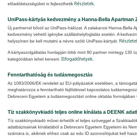
Részletek.
előadókészségüket is fejleszthetik
UniPass-kártyás kedvezmény a Hanna-Bella Apartman 
Új partnerrel bővül az UniPass-hálózat. A zalakarosi Hanna-Bella
kedvezmény vehető igénybe szálláshelyfoglalás esetén. A kedvez
Részlete
helyszínen be kell mutatni a névre szóló UniPass-kártyát.
A kártyaszolgáltatás honlapján több mint 80 partner mintegy 130 ü
Elfogadóhelyek.
kategóriában lehet keresni.
Fenntarthatóság és tudásmegosztás
Az 1083/2006/EK rendelet az EU-pályázatok esetében, a támogatá
meghatározza a fenntartható fejlődéssel kapcsolatos tudásmegosztá
Debreceni Egyetem a tudásmegosztást online oktatás formájában 
Tíz szakkönyvkiadó teljes online kínálata a DEENK ada
Tíz szakkönyvkiadó művei érhetők el teljes szöveggel a Szakkia
adatbázisainak kínálatából a Debreceni Egyetem Egyetemi és Nemz
számára is, akiknek ehhez csak az edu ID azonosítójukat kell haszn