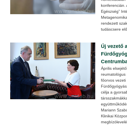
konferencián.
Egészség” Inté
Metagenomikai
rendezett sza
tudáscsere elő
Új vezető 
Fürdőgyóg
Centrumb
Április elsejét
reumatológus s
főorvos vezet
Fürdőgyógyász
célja a gyorsa
társszakmákka
együttműködés 
Mariann Szabó 
Klinikai Közpon
megbízólevelé