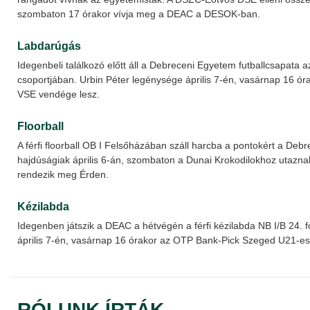
szombaton 17 órakor vívja meg a DEAC a DESOK-ban.
Labdarúgás
Idegenbeli találkozó előtt áll a Debreceni Egyetem futballcsapata az
csoportjában. Urbin Péter legénysége április 7-én, vasárnap 16 óra
VSE vendége lesz.
Floorball
A férfi floorball OB I Felsőházában száll harcba a pontokért a Deb
hajdúságiak április 6-án, szombaton a Dunai Krokodilokhoz utaznak,
rendezik meg Érden.
Kézilabda
Idegenben játszik a DEAC a hétvégén a férfi kézilabda NB I/B 24. f
április 7-én, vasárnap 16 órakor az OTP Bank-Pick Szeged U21-es 
RÓLUNK ÍRTÁK