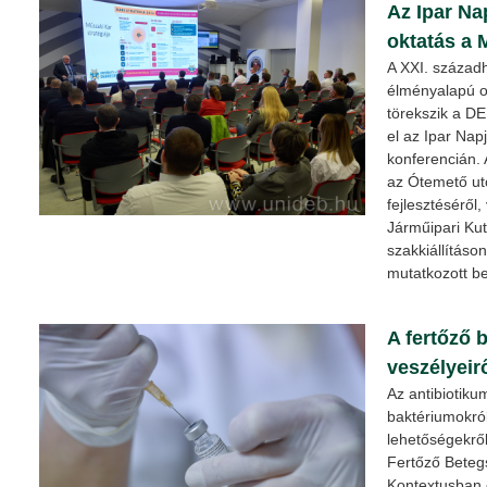
Az Ipar Na
oktatás a 
A XXI. század
élményalapú o
törekszik a D
el az Ipar Na
konferencián. 
az Ótemető ut
fejlesztéséről,
Járműipari Kut
szakkiállításon
mutatkozott be
A fertőző 
veszélyeir
Az antibiotiku
baktériumokról
lehetőségekről
Fertőző Bete
Kontextusban 