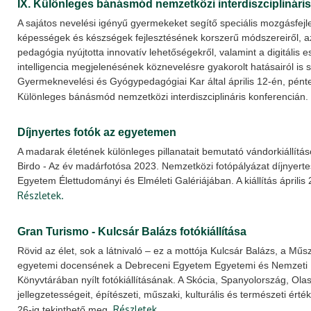
IX. Különleges bánásmód nemzetközi interdiszciplináris
A sajátos nevelési igényű gyermekeket segítő speciális mozgásfejles
képességek és készségek fejlesztésének korszerű módszereiről, az 
pedagógia nyújtotta innovatív lehetőségekről, valamint a digitális
intelligencia megjelenésének köznevelésre gyakorolt hatásairól is s
Gyermeknevelési és Gyógypedagógiai Kar által április 12-én, pént
Különleges bánásmód nemzetközi interdiszciplináris konferencián.
Díjnyertes fotók az egyetemen
A madarak életének különleges pillanatait bemutató vándorkiállítá
Birdo - Az év madárfotósa 2023. Nemzetközi fotópályázat díjnyert
Egyetem Élettudományi és Elméleti Galériájában. A kiállítás április 
Részletek.
Gran Turismo - Kulcsár Balázs fotókiállítása
Rövid az élet, sok a látnivaló – ez a mottója Kulcsár Balázs, a Műs
egyetemi docensének a Debreceni Egyetem Egyetemi és Nemzeti 
Könyvtárában nyílt fotókiállításának. A Skócia, Spanyolország, Ol
jellegzetességeit, építészeti, műszaki, kulturális és természeti érték
Részletek.
26-ig tekinthető meg.