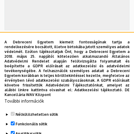
A Debreceni Egyetem kiemelt fontosságúnak tartja a
2026. szeptember 19.
rendelkezésére bocsátott, illetve birtokába jutott személyes adatok
védelmét. Ezúton tájékoztatjuk Önt, hogy a Debreceni Egyetem a
ÁOK-diplomaosztó ünnepség
2018. május 25. napjától kötelezően alkalmazandó Általános
Adatvédelmi Rendelet alapján felülvizsgálta folyamatait és
Az Általános Orvostudományi Kar szeptember 19-
beépítette a GDPR előírásait az adatkezelési és adatvédelmi
tevékenységébe. A felhasználók személyes adatait a Debreceni
én, szombaton 11 órától tartja nyári diplomaosztó
Egyetem korábban is teljes körültekintéssel kezelte, megfelelve az
ünnepségét a Főépület Díszudvarán. A Multimédia
érvényben lévő adatkezelési szabályozásoknak. A GDPR előírásait
ÜNNEPSÉG, DIPLOMAOSZTÓ
követve frissítettük Adatvédelmi Tájékoztatónkat, amelyet az
és E-learning Technikai Központ a youtube-on
alábbi linkre kattintva olvashat el:
Adatkezelési tájékoztató.
DE
élőben közvetíti az oklevélátadót.
Kancellária WAV Központ
További információk
TOVÁBB AZ ÖSSZES ESEMÉNYRE
Nélkülözhetetlen sütik
Funkcionális sütik
Analitikai sütik