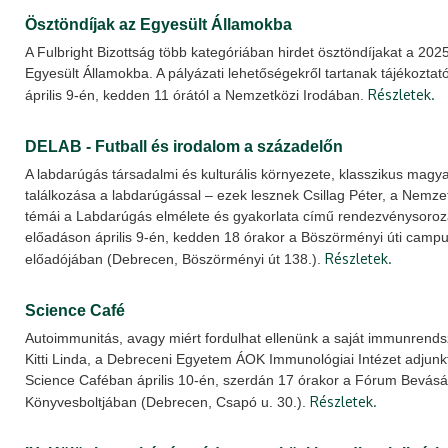
Ösztöndíjak az Egyesült Államokba
A Fulbright Bizottság több kategóriában hirdet ösztöndíjakat a 20
Egyesült Államokba. A pályázati lehetőségekről tartanak tájékozt
Részletek.
április 9-én, kedden 11 órától a Nemzetközi Irodában.
DELAB - Futball és irodalom a századelőn
A labdarúgás társadalmi és kulturális környezete, klasszikus magya
találkozása a labdarúgással – ezek lesznek Csillag Péter, a Nemz
témái a Labdarúgás elmélete és gyakorlata című rendezvénysoroza
előadáson április 9-én, kedden 18 órakor a Böszörményi úti camp
Részletek.
előadójában (Debrecen, Böszörményi út 138.).
Science Café
Autoimmunitás, avagy miért fordulhat ellenünk a saját immunren
Kitti Linda, a Debreceni Egyetem ÁOK Immunológiai Intézet adjunkt
Science Caféban április 10-én, szerdán 17 órakor a Fórum Bevásár
Részletek.
Könyvesboltjában (Debrecen, Csapó u. 30.).