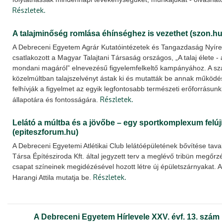
Részletek.
A talajminőség romlása éhínséghez is vezethet (szon.hu
A Debreceni Egyetem Agrár Kutatóintézetek és Tangazdaság Nyíreg
csatlakozott a Magyar Talajtani Társaság országos, „A talaj élete - 
mondani magáról” elnevezésű figyelemfelkeltő kampányához. A s
közelmúltban talajszelvényt ástak ki és mutatták be annak működés
felhívják a figyelmet az egyik legfontosabb természeti erőforrásunk
Részletek.
állapotára és fontosságára.
Lelátó a múltba és a jövőbe – egy sportkomplexum felúj
(epiteszforum.hu)
A Debreceni Egyetemi Atlétikai Club lelátóépületének bővítése tavaly
Társa Építésziroda Kft. által jegyzett terv a meglévő tribün megőrz
csapat színeinek megidézésével hozott létre új épületszárnyakat.
Részletek.
Harangi Attila mutatja be.
A Debreceni Egyetem Hírlevele XXV. évf. 13. szám | 