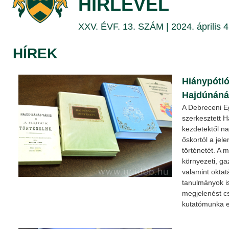
HÍRLEVÉL
|
XXV. ÉVF. 13. SZÁM | 2024. április 4
DEBRECENI
EGYETEM
HÍREK
Hiánypótló
Hajdúnáná
A Debreceni E
szerkesztett H
kezdetektől na
őskortól a jele
történetét. A m
környezeti, ga
valamint oktatá
tanulmányok is
megjelenést c
kutatómunka e