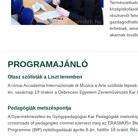
Természettud
középiskolás
résztvevői felv
gazdagodhatta
érhetnek, am
akarnak tovább
PROGRAMAJÁNLÓ
Olasz szólisták a Liszt teremben
A római Accademia Internazionale di Musica e Arte szólistái lépnek 
én, vasárnap 19 órakor a Debreceni Egyetem Zeneművészeti Kar 
Pedagógiák metszéspontja
A Gyermeknevelési és Gyógypedagógiai Kar Pedagógiák metszéspo
crossroads of pedagogies címmel szervezi meg az ERASMUS+ Ble
Rés
Programme (BIP) nyitófogadását április 8-án, hétfőn 18 órától.