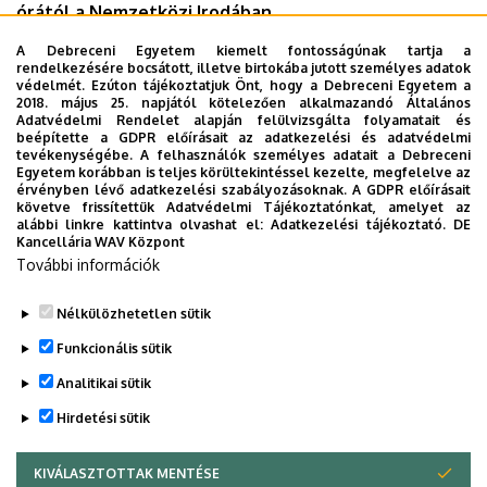
órától a Nemzetközi Irodában.
A Debreceni Egyetem kiemelt fontosságúnak tartja a
Időpont:
2024. április 9. kedd 11 óra
rendelkezésére bocsátott, illetve birtokába jutott személyes adatok
Helyszín:
Debreceni Egyetem Nemzetközi Iroda (4032
védelmét. Ezúton tájékoztatjuk Önt, hogy a Debreceni Egyetem a
2018. május 25. napjától kötelezően alkalmazandó Általános
Debrecen, Nagyerdei körút 68.)
Adatvédelmi Rendelet alapján felülvizsgálta folyamatait és
beépítette a GDPR előírásait az adatkezelési és adatvédelmi
tevékenységébe. A felhasználók személyes adatait a Debreceni
Egyetem korábban is teljes körültekintéssel kezelte, megfelelve az
Dokumentumok
érvényben lévő adatkezelési szabályozásoknak. A GDPR előírásait
DebrecenApr9_0.pdf
(312.99 KB)
követve frissítettük Adatvédelmi Tájékoztatónkat, amelyet az
alábbi linkre kattintva olvashat el:
Adatkezelési tájékoztató.
DE
Kancellária WAV Központ
Last update:
2024. 03. 21. 15:46
További információk
Megosztás
Nélkülözhetetlen sütik
Funkcionális sütik
Analitikai sütik
Hirdetési sütik
KIVÁLASZTOTTAK MENTÉSE
WITHDRAW CONSENT