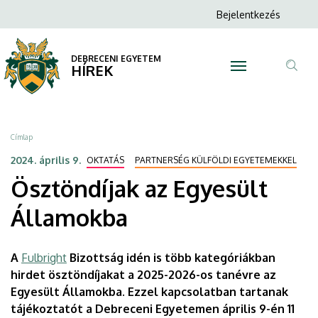
Ösztöndíjak
Ugrás
Anonim
Bejelentkezés
a
N
Felhasználói
az
tartalomra
fiók
DEBRECENI EGYETEM
Egyesült
HÍREK
menüje
Tar
Államokba
ker
|
Morzsa
Címlap
DEBRECENI
2024. április 9.
OKTATÁS
PARTNERSÉG KÜLFÖLDI EGYETEMEKKEL
Ösztöndíjak az Egyesült
EGYETEM
Államokba
A
Fulbright
Bizottság idén is több kategóriákban
hirdet ösztöndíjakat a 2025-2026-os tanévre az
Egyesült Államokba. Ezzel kapcsolatban tartanak
tájékoztatót a Debreceni Egyetemen április 9-én 11