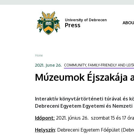
Múzeumok
Skip
Fels
to
navi
Éjszakája
main
University of Debrecen
ABOU
Press
content
a
DEENK-
ben
Breadcrumb
Home
|
2021. June 26.
COMMUNITY, FAMILY-FRIENDLY AND LE
Múzeumok Éjszakája 
University
of
Interaktív könyvtártörténeti túrával és k
Debrecen
Debreceni Egyetem Egyetemi és Nemzeti 
Időpont:
2021. június 26. szombat 15 és 17 ór
Helyszín
: Debreceni Egyetem Főépület (Debre