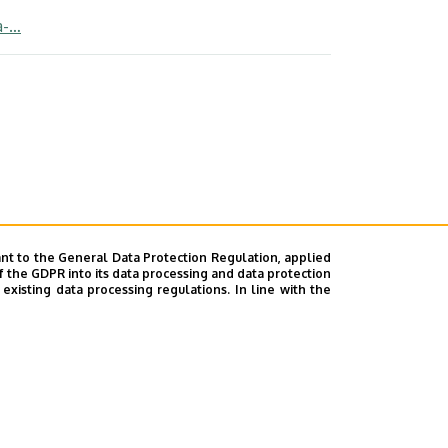
a-…
nt to the General Data Protection Regulation, applied
f the GDPR into its data processing and data protection
xisting data processing regulations. In line with the