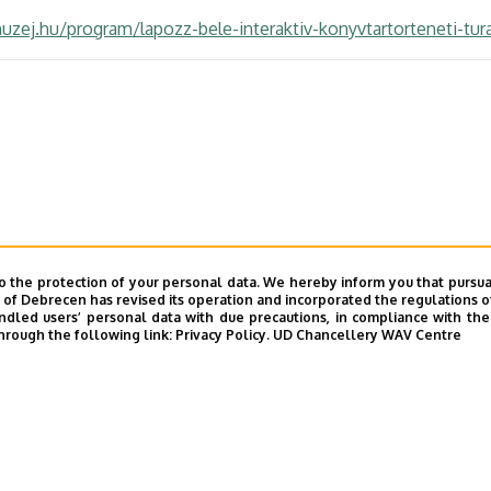
uzej.hu/program/lapozz-bele-interaktiv-konyvtartorteneti-tur
o the protection of your personal data. We hereby inform you that pursua
y of Debrecen has revised its operation and incorporated the regulations o
led users’ personal data with due precautions, in compliance with the e
hrough the following link:
Privacy Policy.
UD Chancellery WAV Centre