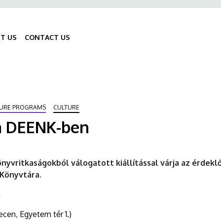
ő
gáció
T US
CONTACT US
Fő
navigáció
ISURE PROGRAMS
CULTURE
a DEENK-ben
önyvritkaságokból válogatott kiállítással várja az érdek
Könyvtára.
a
cen, Egyetem tér 1.)