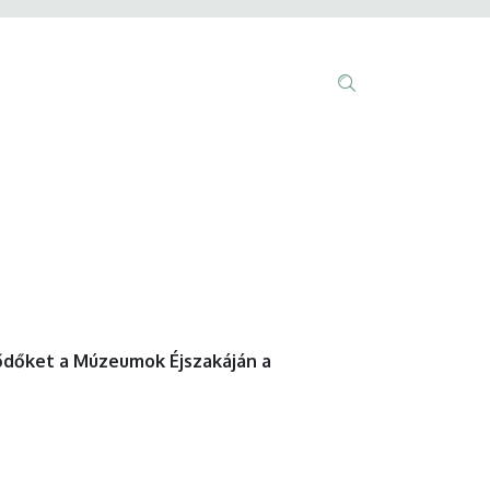
Anonim
Nyelvvála
Felhasználói
fiók
Tartalom
menüje
keresése
lődőket a Múzeumok Éjszakáján a