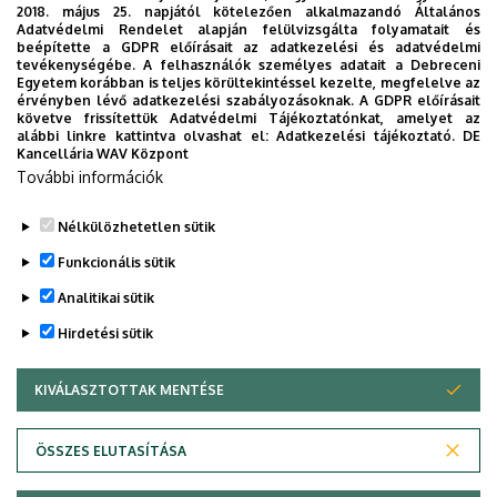
2018. május 25. napjától kötelezően alkalmazandó Általános
Időpont:
2017. november 11. szombat 8 óra
Adatvédelmi Rendelet alapján felülvizsgálta folyamatait és
Helyszín
: DESOK Csarnok (Debrecen, Dóczy J.u.)
beépítette a GDPR előírásait az adatkezelési és adatvédelmi
tevékenységébe. A felhasználók személyes adatait a Debreceni
Egyetem korábban is teljes körültekintéssel kezelte, megfelelve az
Dokumentumok
érvényben lévő adatkezelési szabályozásoknak. A GDPR előírásait
20171111desok.pdf
(694 KB)
követve frissítettük Adatvédelmi Tájékoztatónkat, amelyet az
alábbi linkre kattintva olvashat el:
Adatkezelési tájékoztató.
DE
Kancellária WAV Központ
Last update:
2021. 11. 22. 14:22
További információk
Megosztás
Nélkülözhetetlen sütik
Funkcionális sütik
Analitikai sütik
Hirdetési sütik
KIVÁLASZTOTTAK MENTÉSE
WITHDRAW CONSENT
DEBRECENI EGYETEM
ÖSSZES ELUTASÍTÁSA
Adatvédelem
Adatvédelem