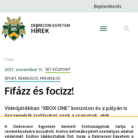
Fifázz
Ugrás
Anonim
Bejelentkezés
a
N
Felhasználói
és
tartalomra
fiók
DEBRECENI EGYETEM
focizz!
HÍREK
menüje
Tar
|
ker
DEBRECENI
Morzsa
Címlap
EGYETEM
2017. november 11.
SET KÖZPONT
SPORT, REKREÁCIÓ, PREVENCIÓ
Fifázz és focizz!
Videójátékban “XBOX ONE” konzolon és a pályán is
összemérik tudásukat azok a csapatok, akik
beneveztek a "Be Your Player" közösségi
A Debreceni Egyetem kiemelt fontosságúnak tartja a
versenysorozatra.
rendelkezésére bocsátott, illetve birtokába jutott személyes adatok
védelmét. Ezúton tájékoztatjuk Önt, hogy a Debreceni Egyetem a