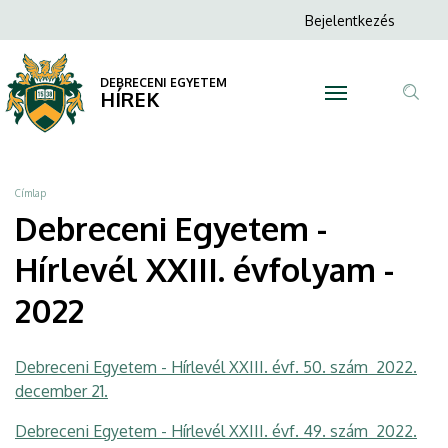
Debreceni
Ugrás
Anonim
Bejelentkezés
a
N
Felhasználói
Egyetem
tartalomra
fiók
DEBRECENI EGYETEM
-
HÍREK
menüje
Tar
Hírlevél
ker
XXIII.
Morzsa
Címlap
évfolyam
Debreceni Egyetem -
-
Hírlevél XXIII. évfolyam -
2022
2022
|
Debreceni Egyetem - Hírlevél XXIII. évf. 50. szám 2022.
DEBRECENI
december 21.
EGYETEM
Debreceni Egyetem - Hírlevél XXIII. évf. 49. szám 2022.