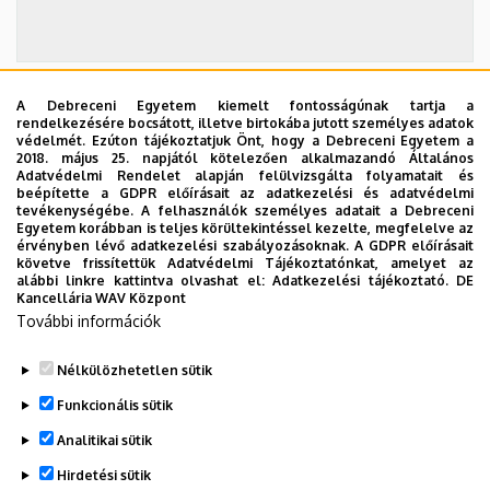
A Debreceni Egyetem kiemelt fontosságúnak tartja a
2026. szeptember 19.
rendelkezésére bocsátott, illetve birtokába jutott személyes adatok
védelmét. Ezúton tájékoztatjuk Önt, hogy a Debreceni Egyetem a
ÁOK-diplomaosztó ünnepség
2018. május 25. napjától kötelezően alkalmazandó Általános
Adatvédelmi Rendelet alapján felülvizsgálta folyamatait és
Az Általános Orvostudományi Kar szeptember 19-
beépítette a GDPR előírásait az adatkezelési és adatvédelmi
tevékenységébe. A felhasználók személyes adatait a Debreceni
én, szombaton 11 órától tartja nyári diplomaosztó
Egyetem korábban is teljes körültekintéssel kezelte, megfelelve az
ünnepségét a Főépület Díszudvarán. A Multimédia
érvényben lévő adatkezelési szabályozásoknak. A GDPR előírásait
ÜNNEPSÉG, DIPLOMAOSZTÓ
követve frissítettük Adatvédelmi Tájékoztatónkat, amelyet az
és E-learning Technikai Központ a youtube-on
alábbi linkre kattintva olvashat el:
Adatkezelési tájékoztató.
DE
élőben közvetíti az oklevélátadót.
Kancellária WAV Központ
További információk
TOVÁBB AZ ÖSSZES ESEMÉNYRE
Nélkülözhetetlen sütik
Funkcionális sütik
Analitikai sütik
Hirdetési sütik