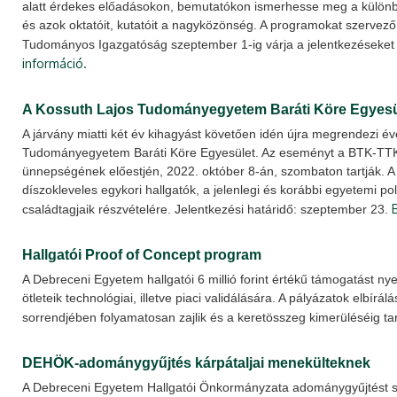
alatt érdekes előadásokon, bemutatókon ismerhesse meg a külön
és azok oktatóit, kutatóit a nagyközönség. A programokat szervező
Tudományos Igazgatóság szeptember 1-ig várja a jelentkezéseke
információ.
A Kossuth Lajos Tudományegyetem Baráti Köre Egyesül
A járvány miatti két év kihagyást követően idén újra megrendezi év
Tudományegyetem Baráti Köre Egyesület. Az eseményt a BTK-TTK 
ünnepségének előestjén, 2022. október 8-án, szombaton tartják. 
díszokleveles egykori hallgatók, a jelenlegi és korábbi egyetemi po
családtagjaik részvételére. Jelentkezési határidő: szeptember 23.
Hallgatói Proof of Concept program
A Debreceni Egyetem hallgatói 6 millió forint értékű támogatást nye
ötleteik technológiai, illetve piaci validálására. A pályázatok elbírá
sorrendjében folyamatosan zajlik és a keretösszeg kimerüléséig ta
DEHÖK-adománygyűjtés kárpátaljai menekülteknek
A Debreceni Egyetem Hallgatói Önkormányzata adománygyűjtést 