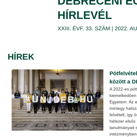
DEBRECENI E
25.
HÍRLEVÉL
|
XXIII. ÉVF. 33. SZÁM | 2022.
DEBRECENI
EGYETEM
HÍREK
Pótfelvéte
között a D
A 2022-es pótf
kiemelkedően t
Egyetem. Az 
mintegy hatsz
felvételt, így
hétezer elsős
tanulmányait
intézményben. 