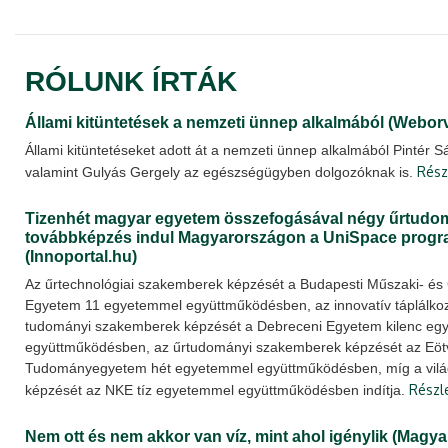
RÓLUNK ÍRTÁK
Állami kitüntetések a nemzeti ünnep alkalmából (Webor
Állami kitüntetéseket adott át a nemzeti ünnep alkalmából Pintér 
Rész
valamint Gulyás Gergely az egészségügyben dolgozóknak is.
Tizenhét magyar egyetem összefogásával négy űrtudo
továbbképzés indul Magyarországon a UniSpace progr
(Innoportal.hu)
Az űrtechnológiai szakemberek képzését a Budapesti Műszaki- é
Egyetem 11 egyetemmel együttműködésben, az innovatív táplálko
tudományi szakemberek képzését a Debreceni Egyetem kilenc eg
együttműködésben, az űrtudományi szakemberek képzését az Eöt
Tudományegyetem hét egyetemmel együttműködésben, míg a világű
Részl
képzését az NKE tíz egyetemmel együttműködésben indítja.
Nem ott és nem akkor van víz, mint ahol igénylik (Mag