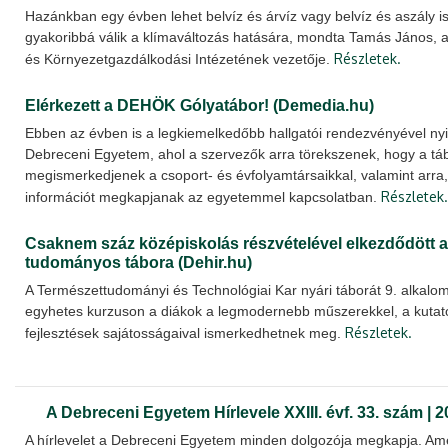
Hazánkban egy évben lehet belvíz és árvíz vagy belvíz és aszály i
gyakoribbá válik a klímaváltozás hatására, mondta Tamás János, 
Részletek.
és Környezetgazdálkodási Intézetének vezetője.
Elérkezett a DEHÖK Gólyatábor! (Demedia.hu)
Ebben az évben is a legkiemelkedőbb hallgatói rendezvényével nyi
Debreceni Egyetem, ahol a szervezők arra törekszenek, hogy a tá
megismerkedjenek a csoport- és évfolyamtársaikkal, valamint arr
Részletek.
információt megkapjanak az egyetemmel kapcsolatban.
Csaknem száz középiskolás részvételével elkezdődött 
tudományos tábora (Dehir.hu)
A Természettudományi és Technológiai Kar nyári táborát 9. alkalo
egyhetes kurzuson a diákok a legmodernebb műszerekkel, a kuta
Részletek.
fejlesztések sajátosságaival ismerkedhetnek meg.
A Debreceni Egyetem Hírlevele XXIII. évf. 33. szám | 
A hírlevelet a Debreceni Egyetem minden dolgozója megkapja. Ame