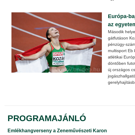
Európa-ba
az egyetem
Második helye
gátfutáson K
pénzügy-számv
multisport Eb
atlétikai Euró
döntőben futo
új országos c
jogászhallgat
gerelyhajításb
PROGRAMAJÁNLÓ
Emlékhangverseny a Zeneművészeti Karon