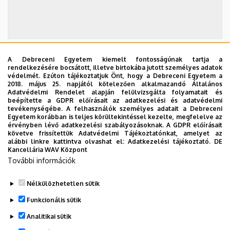
A Debreceni Egyetem kiemelt fontosságúnak tartja a
2026. szeptember 19.
rendelkezésére bocsátott, illetve birtokába jutott személyes adatok
védelmét. Ezúton tájékoztatjuk Önt, hogy a Debreceni Egyetem a
ÁOK-diplomaosztó ünnepség
2018. május 25. napjától kötelezően alkalmazandó Általános
Adatvédelmi Rendelet alapján felülvizsgálta folyamatait és
Az Általános Orvostudományi Kar szeptember 19-
beépítette a GDPR előírásait az adatkezelési és adatvédelmi
tevékenységébe. A felhasználók személyes adatait a Debreceni
én, szombaton 11 órától tartja nyári diplomaosztó
Egyetem korábban is teljes körültekintéssel kezelte, megfelelve az
ünnepségét a Főépület Díszudvarán. A Multimédia
érvényben lévő adatkezelési szabályozásoknak. A GDPR előírásait
ÜNNEPSÉG, DIPLOMAOSZTÓ
követve frissítettük Adatvédelmi Tájékoztatónkat, amelyet az
és E-learning Technikai Központ a youtube-on
alábbi linkre kattintva olvashat el:
Adatkezelési tájékoztató.
DE
élőben közvetíti az oklevélátadót.
Kancellária WAV Központ
További információk
TOVÁBB AZ ÖSSZES ESEMÉNYRE
Nélkülözhetetlen sütik
Funkcionális sütik
Analitikai sütik