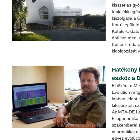
kisszériás gyó
táplálékkiegés
kiszolgálja a
Kar új épülete
Kutató-Oktat
épülhet meg. 
Építésziroda je
kidolgozását v
Hatékony b
eszköz a 
Elsőként a Me
Evolution ran
lapban jelent
kifejlesztett 
Az MTA-DE Le
Filogenomikai
szakemberei ál
informatikai 
egyes evolúci