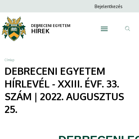
DEBRECENI
Ugrás
Anonim
Bejelentkezés
a
N
Felhasználói
EGYETEM
tartalomra
fiók
DEBRECENI EGYETEM
HÍRLEVÉL
HÍREK
menüje
Tar
-
ker
XXIII.
Morzsa
Címlap
ÉVF.
DEBRECENI EGYETEM
33.
HÍRLEVÉL - XXIII. ÉVF. 33.
SZÁM
SZÁM | 2022. AUGUSZTUS
|
25.
2022.
AUGUSZTUS