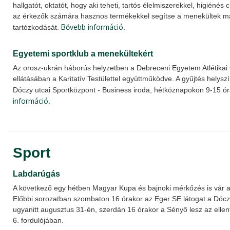
hallgatót, oktatót, hogy aki teheti, tartós élelmiszerekkel, higiénés
az érkezők számára hasznos termékekkel segítse a menekültek m
Bővebb információ.
tartózkodását.
Egyetemi sportklub a menekültekért
Az orosz-ukrán háborús helyzetben a Debreceni Egyetem Atlétikai 
ellátásában a Karitatív Testülettel együttműködve. A gyűjtés hely
Dóczy utcai Sportközpont - Business iroda, hétköznapokon 9-15 ór
információ.
Sport
Labdarúgás
A következő egy hétben Magyar Kupa és bajnoki mérkőzés is vár 
Előbbi sorozatban szombaton 16 órakor az Eger SE látogat a Dócz
ugyanitt augusztus 31-én, szerdán 16 órakor a Sényő lesz az ellenfé
6. fordulójában.