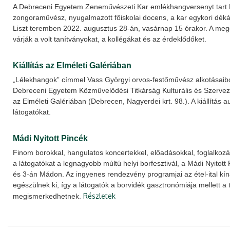
A Debreceni Egyetem Zeneművészeti Kar emlékhangversenyt tart K
zongoraművész, nyugalmazott főiskolai docens, a kar egykori dékán
Liszt teremben 2022. augusztus 28-án, vasárnap 15 órakor. A meg
várják a volt tanítványokat, a kollégákat és az érdeklődőket.
Kiállítás az Elméleti Galériában
„Lélekhangok” címmel Vass Györgyi orvos-festőművész alkotásaiból n
Debreceni Egyetem Közművelődési Titkárság Kulturális és Szerve
az Elméleti Galériában (Debrecen, Nagyerdei krt. 98.). A kiállítás a
látogatókat.
Mádi Nyitott Pincék
Finom borokkal, hangulatos koncertekkel, előadásokkal, foglalkozáso
a látogatókat a legnagyobb múltú helyi borfesztivál, a Mádi Nyitot
és 3-án Mádon. Az ingyenes rendezvény programjai az étel-ital kíná
egészülnek ki, így a látogatók a borvidék gasztronómiája mellett a t
Részletek
megismerkedhetnek.