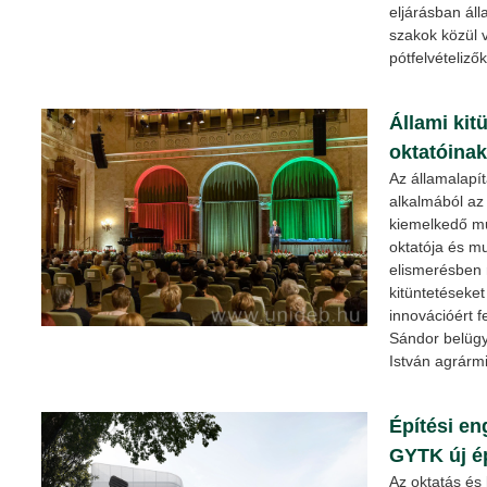
eljárásban áll
szakok közül 
pótfelvételizők
Állami kit
oktatóinak
Az államalapí
alkalmából az
kiemelkedő mu
oktatója és m
elismerésben 
kitüntetéseket
innovációért fe
Sándor belügy
István agrármi
Építési en
GYTK új é
Az oktatás és 