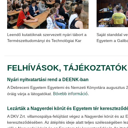
Leendő kutatóknak szervezett nyári tábort a
Saját standdal ve
Természettudományi és Technológiai Kar
Egyetem a Galiba
FELHÍVÁSOK, TÁJÉKOZTATÓK
Nyári nyitvatartási rend a DEENK-ban
A Debreceni Egyetem Egyetemi és Nemzeti Könyvtára augusztus 28-
Bővebb információ.
óráig várja a látogatókat.
Lezárták a Nagyerdei körút és Egyetem tér kereszteződ
A DKV Zrt. villamospálya-felújítást végez a Nagyerdei körút és az 
kereszteződésében. Az átépítés ideje alatt teljes szélességében l