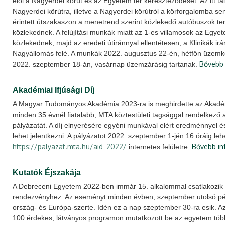
elől a Nagyerdei körút és az Egyetem tér kereszteződését. Az itt ta
Nagyerdei körútra, illetve a Nagyerdei körútról a körforgalomba sem
érintett útszakaszon a menetrend szerint közlekedő autóbuszok te
közlekednek. A felújítási munkák miatt az 1-es villamosok az Egye
közlekednek, majd az eredeti útiránnyal ellentétesen, a Klinikák ir
Nagyállomás felé. A munkák 2022. augusztus 22-én, hétfőn üzemkez
Bővebb 
2022. szeptember 18-án, vasárnap üzemzárásig tartanak.
Akadémiai Ifjúsági Díj
A Magyar Tudományos Akadémia 2023-ra is meghirdette az Akadémia
minden 35 évnél fiatalabb, MTA köztestületi tagsággal rendelkező a
pályázatát. A díj elnyerésére egyéni munkával elért eredménnyel é
lehet jelentkezni. A pályázatot 2022. szeptember 1-jén 16 óráig lehet
https://palyazat.mta.hu/aid_2022/
Bővebb in
internetes felületre.
Kutatók Éjszakája
A Debreceni Egyetem 2022-ben immár 15. alkalommal csatlakozik 
rendezvényhez. Az eseményt minden évben, szeptember utolsó p
ország- és Európa-szerte. Idén ez a nap szeptember 30-ra esik. A
100 érdekes, látványos programon mutatkozott be az egyetem töb