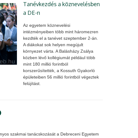
Tanévkezdés a köznevelésben
a DE-n
Az egyetem köznevelési
intézményeiben több mint háromezren
kezdték el a tanévet szeptember 2-án.
A diákokat sok helyen megújult
környezet várta. A Balásházy Zsálya
közben lévő kollégiumát például több
mint 180 millió forintból
korszerűsítették, a Kossuth Gyakorló
épületeiben 56 millió forintból végeztek
felújítást.
Ó
ányos szakmai tanácskozását a Debreceni Egyetem