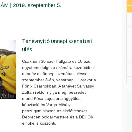
ZÁM | 2019. szeptember 5.
Tanévnyitó ünnepi szenátusi
ülés
Csaknem 30 ezer hallgató és 10 ezer
egyetemi dolgozó számára kezdődik el
a tanév az ünnepi szenátusi üléssel
szeptember 8-án, vasárnap 11 órakor a
Főnix Csarnokban. A tanévet Szilvássy
Zoltán rektor nyitja meg, beszédet
mond Kósa Lajos országgyűlési
képviselő és Varga Mihály
pénzügyminiszter, az elsőéveseket
Debrecen polgármestere és a DEHÖK
elnöke is köszönti.