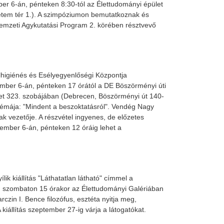
er 6-án, pénteken 8:30-tól az Élettudományi épület
tem tér 1.). A szimpóziumon bemutatkoznak és
emzeti Agykutatási Program 2. körében résztvevő
higiénés és Esélyegyenlőségi Központja
mber 6-án, pénteken 17 órától a DE Böszörményi úti
let 323. szobájában (Debrecen, Böszörményi út 140-
m témája: "Mindent a beszoktatásról". Vendég Nagy
 vezetője. A részvétel ingyenes, de előzetes
ptember 6-án, pénteken 12 óráig lehet a
ik kiállítás "Láthatatlan látható" címmel a
 szombaton 15 órakor az Élettudományi Galériában
rczin I. Bence filozófus, esztéta nyitja meg,
iállítás szeptember 27-ig várja a látogatókat.