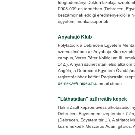
Idegtudományi Doktori Iskolája szeptemb
F008-009-es termében (Debrecen, Egye
beszámolnak eddigi eredményeikről a N
egyetemi munkacsoportok.
Anyahajó Klub
Folytatódik a Debreceni Egyetem Mentál
szervezésében az Anyahajó Klub szepte
campus, Veres Péter Kollégium III. eme
142.). A nyári szünet utáni első alkalo
Angéla, a Debreceni Egyetem Óvodájának
regisztrációhoz kötött! Regisztrálni sze
demek2@unideb.hu.
email címen.
"Láthatatlan" szürreális képek
Halmi Zsolt képzőművész alkotásaiból nyíl
Debreceni Egyetemen szeptember 7-én,
(Debrecen, Egyetem tér 1.). A tárlatot Ma
közreműködik Mészáros Ádám gitáros. A k