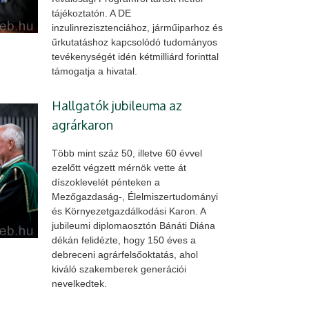
tájékoztatón. A DE
inzulinrezisztenciához, járműiparhoz és
űrkutatáshoz kapcsolódó tudományos
tevékenységét idén kétmilliárd forinttal
támogatja a hivatal.
Hallgatók jubileuma az
agrárkaron
Több mint száz 50, illetve 60 évvel
ezelőtt végzett mérnök vette át
díszoklevelét pénteken a
Mezőgazdaság-, Élelmiszertudományi
és Környezetgazdálkodási Karon. A
jubileumi diplomaosztón Bánáti Diána
dékán felidézte, hogy 150 éves a
debreceni agrárfelsőoktatás, ahol
kiváló szakemberek generációi
nevelkedtek.