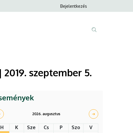
Anonim
Bejelentkezés
Nyelvvála
Felhasználói
fiók
menüje
Fő
Tartalom
navigáció
keresése
 2019. szeptember 5.
semények
2026. augusztus
H
K
Sze
Cs
P
Szo
V