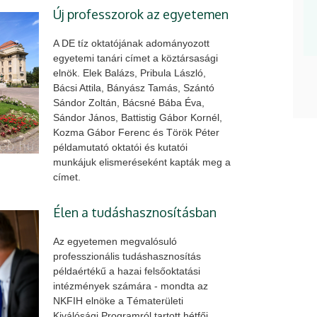
Új professzorok az egyetemen
A DE tíz oktatójának adományozott
egyetemi tanári címet a köztársasági
elnök. Elek Balázs, Pribula László,
Bácsi Attila, Bányász Tamás, Szántó
Sándor Zoltán, Bácsné Bába Éva,
Sándor János, Battistig Gábor Kornél,
Kozma Gábor Ferenc és Török Péter
példamutató oktatói és kutatói
munkájuk elismeréseként kapták meg a
címet.
Élen a tudáshasznosításban
Az egyetemen megvalósuló
professzionális tudáshasznosítás
példaértékű a hazai felsőoktatási
intézmények számára - mondta az
NKFIH elnöke a Tématerületi
Kiválósági Programról tartott hétfői