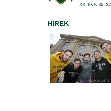
5.
XX. ÉVF. 35. S
|
HÍREK
DEBRECENI
EGYETEM