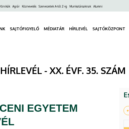
ő
Klinikák
Agrár
Köznevelés
Szervezetek A-tól Z-ig
Munkatársaknak
Alumni
gáció
INK
SAJTÓFIGYELŐ
MÉDIATÁR
HÍRLEVÉL
SAJTÓKÖZPONT
RLEVÉL - XX. ÉVF. 35. SZÁM |
E
CENI EGYETEM
VÉL