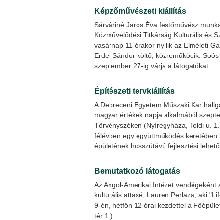
Képzőművészeti kiállítás
Sárváriné Jaros Éva festőművész munkái
Közművelődési Titkárság Kulturális és Sz
vasárnap 11 órakor nyílik az Elméleti Ga
Erdei Sándor költő, közreműködik: Soós
szeptember 27-ig várja a látogatókat.
Építészeti tervkiállítás
A Debreceni Egyetem Műszaki Kar hallgatóin
magyar értékek napja alkalmából szepte
Törvényszéken (Nyíregyháza, Toldi u. 1.
félévben egy együttműködés keretében f
épületének hosszútávú fejlesztési lehető
Bemutatkozó látogatás
Az Angol-Amerikai Intézet vendégeként 
kulturális attasé, Lauren Perlaza, aki "
9-én, hétfőn 12 órai kezdettel a Főépü
tér 1.).