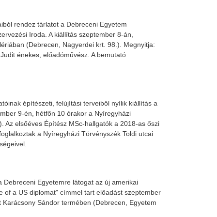
ból rendez tárlatot a Debreceni Egyetem
ervezési Iroda. A kiállítás szeptember 8-án,
lériában (Debrecen, Nagyerdei krt. 98.). Megnyitja:
 Judit énekes, előadóművész. A bemutató
ak építészeti, felújítási terveiből nyílik kiállítás a
mber 9-én, hétfőn 10 órakor a Nyíregyházi
). Az elsőéves Építész MSc-hallgatók a 2018-as őszi
oglalkoztak a Nyíregyházi Törvényszék Toldi utcai
ségeivel.
a Debreceni Egyetemre látogat az új amerikai
Life of a US diplomat" címmel tart előadást szeptember
let Karácsony Sándor termében (Debrecen, Egyetem