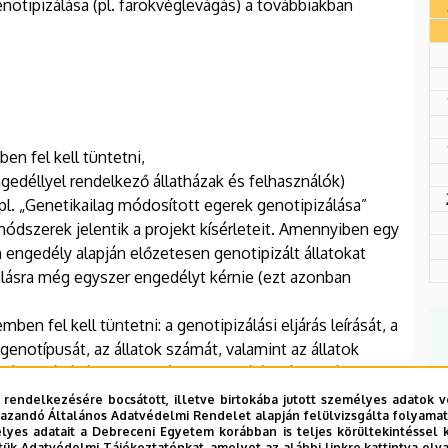
enotipizálása (pl. farokvéglevágás) a továbbiakban
ben fel kell tüntetni,
gedéllyel rendelkező állatházak és felhasználók)
pl. „Genetikailag módosított egerek genotipizálása”
módszerek jelentik a projekt kísérleteit. Amennyiben egy
 engedély alapján előzetesen genotipizált állatokat
zálásra még egyszer engedélyt kérnie (ezt azonban
ben fel kell tüntetni: a genotipizálási eljárás leírását, a
, genotípusát, az állatok számát, valamint az állatok
okvég levágását alkalmazó genotipizálás súlyossági
 rendelkezésére bocsátott, illetve birtokába jutott személyes adatok v
azandó Általános Adatvédelmi Rendelet alapján felülvizsgálta folyamata
yes adatait a Debreceni Egyetem korábban is teljes körültekintéssel 
tük Adatvédelmi Tájékoztatónkat, amelyet az alábbi linkre kattintva olv