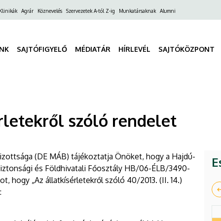
ő
Klinikák
Agrár
Köznevelés
Szervezetek A-tól Z-ig
Munkatársaknak
Alumni
gáció
INK
SAJTÓFIGYELŐ
MÉDIATÁR
HÍRLEVÉL
SAJTÓKÖZPONT
rletekről szóló rendelet
izottsága (DE MÁB) tájékoztatja Önöket, hogy a Hajdú-
E
biztonsági és Földhivatali Főosztály HB/06-ÉLB/3490-
 hogy „Az állatkísérletekről szóló 40/2013. (II. 14.)
: