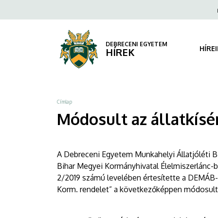
Módosult
Ugrás
Fels
a
navi
az
tartalomra
állatkísérletekről
DEBRECENI EGYETEM
HÍRE
HÍREK
szóló
rendelet
Morzsa
Címlap
|
Módosult az állatkísé
DEBRECENI
EGYETEM
A Debreceni Egyetem Munkahelyi Állatjóléti B
Bihar Megyei Kormányhivatal Élelmiszerlánc-
2/2019 számú levelében értesítette a DEMÁB-ot,
Korm. rendelet” a következőképpen módosult