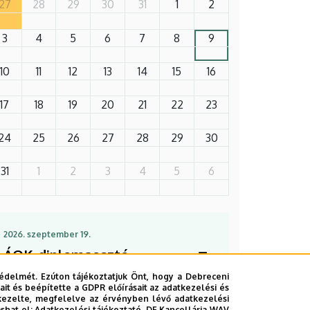
27
28
29
30
31
1
2
3
4
5
6
7
8
9
10
11
12
13
14
15
16
17
18
19
20
21
22
23
24
25
26
27
28
29
30
31
1
2
3
4
5
6
2026. szeptember 19.
ÁOK-diplomaosztó
ünnepség
édelmét. Ezúton tájékoztatjuk Önt, hogy a Debreceni
it és beépítette a GDPR előírásait az adatkezelési és
Az Általános Orvostudományi Kar
kezelte, megfelelve az érvényben lévő adatkezelési
ashat el:
Adatkezelési tájékoztató.
DE Kancellária WAV