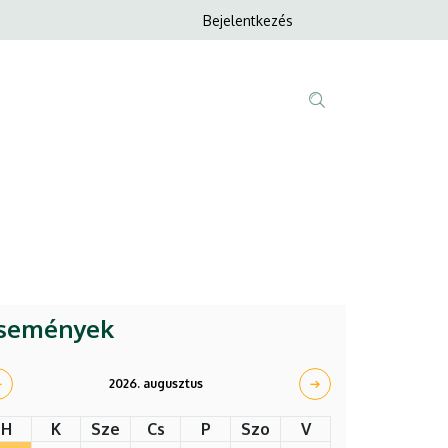
Anonim
Bejelentkezés
Nyelvvála
Felhasználói
fiók
menüje
Fő
Tartalom
navigáció
keresése
semények
2026. augusztus
H
K
Sze
Cs
P
Szo
V