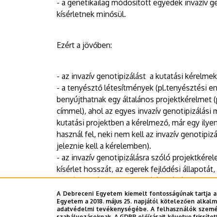
- a genetikailag módosított egyedek invazív g
kísérletnek minősül.
Ezért a jövőben:
- az invazív genotipizálást a kutatási kérelmek
- a tenyésztő létesítmények (pl.tenyésztési en
benyújthatnak egy általános projektkérelmet (
címmel), ahol az egyes invazív genotipizálási 
kutatási projektben a kérelmező, már egy ilyen
használ fel, neki nem kell az invazív genotipi
jeleznie kell a kérelemben).
- az invazív genotipizálásra szóló projektkérelem
kísérlet hosszát, az egerek fejlődési állapotát
sorsát a kísérlet (genotipizálás) végén. A far
besorolása: enyhe.
A Debreceni Egyetem kiemelt fontosságúnak tartja a
Egyetem a 2018. május 25. napjától kötelezően alkalm
adatvédelmi tevékenységébe. A felhasználók személ
szabályozásoknak. A GDPR előírásait követve frissítet