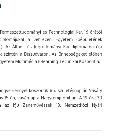
Ó
a Természettudományi és Technológiai Kar, 16 órától
diplomájukat a Debreceni Egyetem Főépületének
1.). Az Állam- és Jogtudományi Kar diplomaosztója
dik szintén a Díszudvaron. Az ünnepségeket élőben
egyetem Multimédia E-learning Technikai Központja.
angversennyel köszöntik 85. születésnapján Vásáry
s 15-én, vasárnap a Nagytemplomban. A 19 óra 30
n az Ifjú Zeneművészek 18. Nemzetközi Nyári