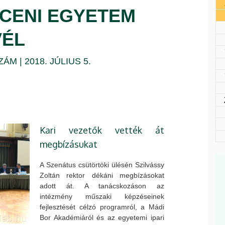
CENI EGYETEM
VÉL
SZÁM | 2018. JÚLIUS 5.
Kari vezetők vették át
megbízásukat
A Szenátus csütörtöki ülésén Szilvássy
Zoltán rektor dékáni megbízásokat
adott át. A tanácskozáson az
intézmény műszaki képzéseinek
fejlesztését célzó programról, a Mádi
Bor Akadémiáról és az egyetemi ipari