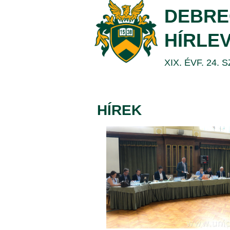
|
DEBRE
DEBRECENI
HÍRLE
EGYETEM
XIX. ÉVF. 24. 
HÍREK