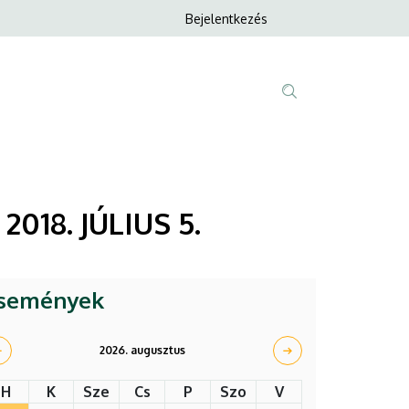
Anonim
Bejelentkezés
Nyelvvála
Felhasználói
fiók
menüje
Fő
Tartalom
navigáció
keresése
018. JÚLIUS 5.
semények
2026. augusztus
H
K
Sze
Cs
P
Szo
V