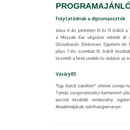
PROGRAMAJÁNL
Folytatódnak a diplomaosztók
Július 6-án, pénteken 10 és 13 órától 
a Műszaki Kar végzősei vehetik át 
Díszudvarán. (Debrecen, Egyetem tér 
július 7-én, szombat 10 órától kezdő
közvetíti a hirek.unideb.hu oldalon az 
Vásáry85
"Egy életút tükrében" címmel ünnepi h
Tamás zongoraművész-karmestert júliu
perctől kezdődő rendezvény egybe
Akadémiájának nyitóhangversenye.