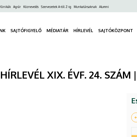
ő
Klinikák
Agrár
Köznevelés
Szervezetek A-tól Z-ig
Munkatársaknak
Alumni
gáció
INK
SAJTÓFIGYELŐ
MÉDIATÁR
HÍRLEVÉL
SAJTÓKÖZPONT
RLEVÉL XIX. ÉVF. 24. SZÁM | 2
E