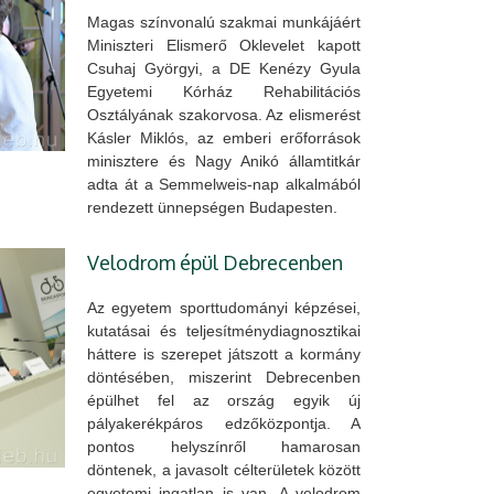
Magas színvonalú szakmai munkájáért
Miniszteri Elismerő Oklevelet kapott
Csuhaj Györgyi, a DE Kenézy Gyula
Egyetemi Kórház Rehabilitációs
Osztályának szakorvosa. Az elismerést
Kásler Miklós, az emberi erőforrások
minisztere és Nagy Anikó államtitkár
adta át a Semmelweis-nap alkalmából
rendezett ünnepségen Budapesten.
Velodrom épül Debrecenben
Az egyetem sporttudományi képzései,
kutatásai és teljesítménydiagnosztikai
háttere is szerepet játszott a kormány
döntésében, miszerint Debrecenben
épülhet fel az ország egyik új
pályakerékpáros edzőközpontja. A
pontos helyszínről hamarosan
döntenek, a javasolt célterületek között
egyetemi ingatlan is van. A velodrom