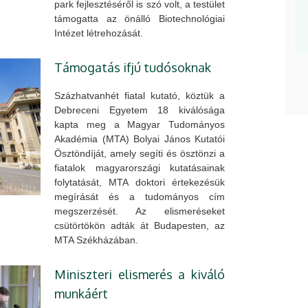
park fejlesztéséről is szó volt, a testület
támogatta az önálló Biotechnológiai
Intézet létrehozását.
Támogatás ifjú tudósoknak
Százhatvanhét fiatal kutató, köztük a
Debreceni Egyetem 18 kiválósága
kapta meg a Magyar Tudományos
Akadémia (MTA) Bolyai János Kutatói
Ösztöndíját, amely segíti és ösztönzi a
fiatalok magyarországi kutatásainak
folytatását, MTA doktori értekezésük
megírását és a tudományos cím
megszerzését. Az elismeréseket
csütörtökön adták át Budapesten, az
MTA Székházában.
Miniszteri elismerés a kiváló
munkáért