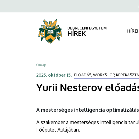
Yurii
Ugrás
Fels
a
navi
Nesterov
tartalomra
előadása
DEBRECENI EGYETEM
HÍRE
HÍREK
az
Aulában
Morzsa
Címlap
|
2025. október 15.
ELŐADÁS, WORKSHOP, KEREKASZTA
DEBRECENI
Yurii Nesterov előadá
EGYETEM
A mesterséges intelligencia optimalizálá
A szakember a mesterséges intelligencia tanulm
Főépület Aulájában.