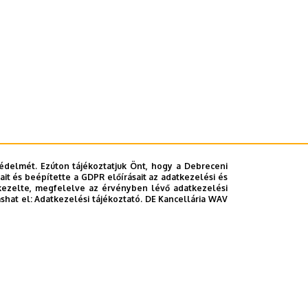
édelmét. Ezúton tájékoztatjuk Önt, hogy a Debreceni
it és beépítette a GDPR előírásait az adatkezelési és
kezelte, megfelelve az érvényben lévő adatkezelési
ashat el:
Adatkezelési tájékoztató.
DE Kancellária WAV