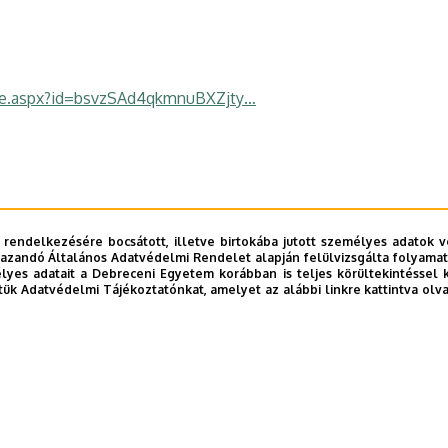
age.aspx?id=bsvzSAd4qkmnuBXZjty…
 rendelkezésére bocsátott, illetve birtokába jutott személyes adatok v
azandó Általános Adatvédelmi Rendelet alapján felülvizsgálta folyamata
yes adatait a Debreceni Egyetem korábban is teljes körültekintéssel 
tük Adatvédelmi Tájékoztatónkat, amelyet az alábbi linkre kattintva olv