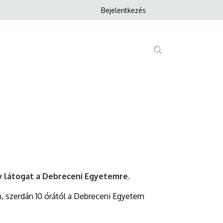
Anonim
Bejelentkezés
Nyelvvála
Felhasználói
fiók
menüje
Fő
Tartalom
navigáció
keresése
v látogat a Debreceni Egyetemre.
én, szerdán 10 órától a Debreceni Egyetem