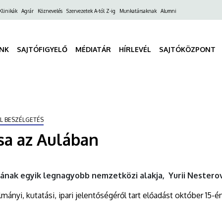
ő
Klinikák
Agrár
Köznevelés
Szervezetek A-tól Z-ig
Munkatársaknak
Alumni
gáció
INK
SAJTÓFIGYELŐ
MÉDIATÁR
HÍRLEVÉL
SAJTÓKÖZPONT
L BESZÉLGETÉS
sa az Aulában
sának egyik legnagyobb nemzetközi alakja, Yurii Nestero
ányi, kutatási, ipari jelentőségéről tart előadást október 15-