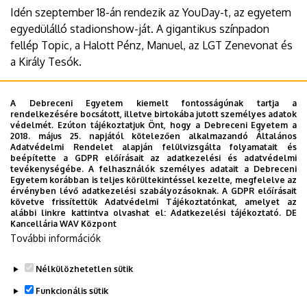
Idén szeptember 18-án rendezik az YouDay-t, az egyetem
egyedülálló stadionshow-ját. A gigantikus színpadon
fellép Topic, a Halott Pénz, Manuel, az LGT Zenevonat és
a Király Tesók.
Kapunyitás: 18:30
A Debreceni Egyetem kiemelt fontosságúnak tartja a
Helyszín: Nagyerdei Stadion, Debrecen
rendelkezésére bocsátott, illetve birtokába jutott személyes adatok
védelmét. Ezúton tájékoztatjuk Önt, hogy a Debreceni Egyetem a
A Stadion Show Facebook eseményének linkje:
2018. május 25. napjától kötelezően alkalmazandó Általános
Adatvédelmi Rendelet alapján felülvizsgálta folyamatait és
https://tinyurl.com/yoUDay24
beépítette a GDPR előírásait az adatkezelési és adatvédelmi
Weboldal:
https://youday.hu
tevékenységébe. A felhasználók személyes adatait a Debreceni
Egyetem korábban is teljes körültekintéssel kezelte, megfelelve az
Jegyvásárlás:
https://nagyerdeistadion.hu
érvényben lévő adatkezelési szabályozásoknak. A GDPR előírásait
Instagram oldal:
https://instagram.com/youday.ofc/
követve frissítettük Adatvédelmi Tájékoztatónkat, amelyet az
alábbi linkre kattintva olvashat el:
Adatkezelési tájékoztató.
DE
Kancellária WAV Központ
Last update:
2024. 09. 05. 07:57
További információk
Megosztás
Nélkülözhetetlen sütik
Funkcionális sütik