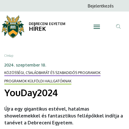
YouDay2024
Ugrás
Anonim
Bejelentkezés
a
N
Felhasználói
|
tartalomra
fiók
DEBRECENI EGYETEM
DEBRECENI
HÍREK
menüje
Tar
EGYETEM
ker
Morzsa
Címlap
2024. szeptember 18.
KÖZÖSSÉGI, CSALÁDBARÁT ÉS SZABADIDŐS PROGRAMOK
PROGRAMOK KÜLFÖLDI HALLGATÓKNAK
YouDay2024
Újra egy gigantikus estével, hatalmas
showelemekkel és fantasztikus fellépőkkel indítja a
tanévet a Debreceni Egyetem.