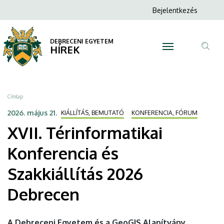
XVII.
Ugrás
Anonim
Bejelentkezés
a
N
Felhasználói
Térinformatikai
tartalomra
fiók
DEBRECENI EGYETEM
Konferencia
HÍREK
menüje
Tar
és
ker
Szakkiállítás
Morzsa
Címlap
2026
2026. május 21.
KIÁLLÍTÁS, BEMUTATÓ
KONFERENCIA, FÓRUM
XVII. Térinformatikai
Debrecen
Konferencia és
|
Szakkiállítás 2026
DEBRECENI
Debrecen
EGYETEM
A Debreceni Egyetem és a GeoGIS Alapítvány