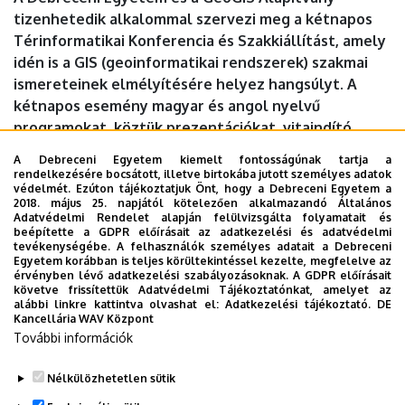
tizenhetedik alkalommal szervezi meg a kétnapos
Térinformatikai Konferencia és Szakkiállítást, amely
idén is a GIS (geoinformatikai rendszerek) szakmai
ismereteinek elmélyítésére helyez hangsúlyt. A
kétnapos esemény magyar és angol nyelvű
programokat, köztük prezentációkat, vitaindító
előadásokat és egy szakmai workshopot is kínál,
A Debreceni Egyetem kiemelt fontosságúnak tartja a
amelyeket egy 12 standból álló interaktív kiállítótér
rendelkezésére bocsátott, illetve birtokába jutott személyes adatok
védelmét. Ezúton tájékoztatjuk Önt, hogy a Debreceni Egyetem a
egészít ki az egyetem főépületének díszudvarában.
2018. május 25. napjától kötelezően alkalmazandó Általános
Adatvédelmi Rendelet alapján felülvizsgálta folyamatait és
Időpont:
május 21.,csütörtök 10 óra
beépítette a GDPR előírásait az adatkezelési és adatvédelmi
tevékenységébe. A felhasználók személyes adatait a Debreceni
Egyetem korábban is teljes körültekintéssel kezelte, megfelelve az
Helyszín:
Főépület, Aula (Debrecen, Egyetem tér 1.)
érvényben lévő adatkezelési szabályozásoknak. A GDPR előírásait
követve frissítettük Adatvédelmi Tájékoztatónkat, amelyet az
alábbi linkre kattintva olvashat el:
Adatkezelési tájékoztató.
DE
Részletek:
https://giskonferencia.unideb.hu/
Kancellária WAV Központ
További információk
Megosztás
Nélkülözhetetlen sütik