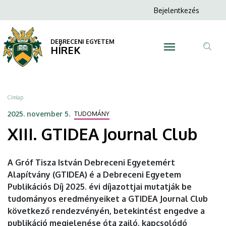
XIII.
Ugrás
Anonim
Bejelentkezés
a
N
Felhasználói
GTIDEA
tartalomra
fiók
DEBRECENI EGYETEM
Journal
HÍREK
menüje
Tar
Club
ker
|
Morzsa
Címlap
DEBRECENI
2025. november 5.
TUDOMÁNY
XIII. GTIDEA Journal Club
EGYETEM
A Gróf Tisza István Debreceni Egyetemért
Alapítvány (GTIDEA) é a Debreceni Egyetem
Publikációs Díj 2025. évi díjazottjai mutatják be
tudományos eredményeiket a GTIDEA Journal Club
következő rendezvényén, betekintést engedve a
publikáció megjelenése óta zajló, kapcsolódó