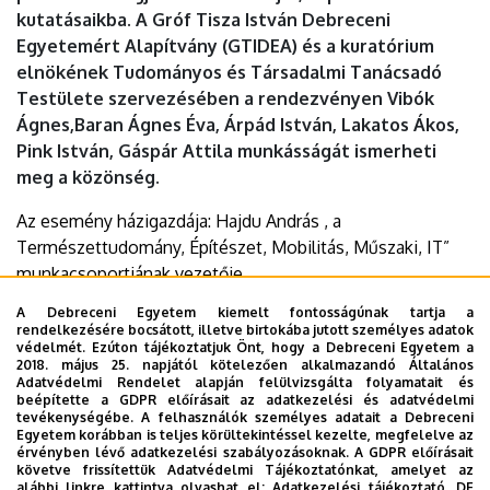
kutatásaikba. A Gróf Tisza István Debreceni
Egyetemért Alapítvány (GTIDEA) és a kuratórium
elnökének Tudományos és Társadalmi Tanácsadó
Testülete szervezésében a rendezvényen Vibók
Ágnes,Baran Ágnes Éva, Árpád István, Lakatos Ákos,
Pink István, Gáspár Attila munkásságát ismerheti
meg a közönség.
Az esemény házigazdája: Hajdu András , a
Természettudomány, Építészet, Mobilitás, Műszaki, IT”
munkacsoportjának vezetője
Az esemény szervezője: Nagy Péter, a Tudományos és
A Debreceni Egyetem kiemelt fontosságúnak tartja a
Társadalmi Tanácsadó Testület elnöke
rendelkezésére bocsátott, illetve birtokába jutott személyes adatok
védelmét. Ezúton tájékoztatjuk Önt, hogy a Debreceni Egyetem a
2018. május 25. napjától kötelezően alkalmazandó Általános
Időpont:
2025. november 5. (szerda) 14 óra
Adatvédelmi Rendelet alapján felülvizsgálta folyamatait és
Helyszín:
Kenézy-villa (Debrecen, Nagyerdei krt. 98. - a
beépítette a GDPR előírásait az adatkezelési és adatvédelmi
tevékenységébe. A felhasználók személyes adatait a Debreceni
Szülészeti és Nőgyógyászati Klinikával szemben található
Egyetem korábban is teljes körültekintéssel kezelte, megfelelve az
villaépület)
érvényben lévő adatkezelési szabályozásoknak. A GDPR előírásait
követve frissítettük Adatvédelmi Tájékoztatónkat, amelyet az
alábbi linkre kattintva olvashat el:
Adatkezelési tájékoztató.
DE