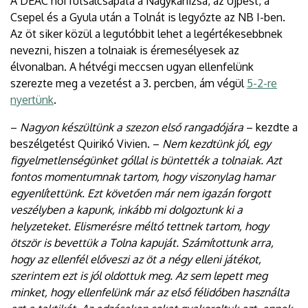
A DEAC női futsalcsapata a Nagykanizsa, az Újpest, a
EGYETEM
Csepel és a Gyula után a Tolnát is legyőzte az NB I-ben.
Az öt siker közül a legutóbbit lehet a legértékesebbnek
nevezni, hiszen a tolnaiak is éremesélyesek az
élvonalban. A hétvégi meccsen ugyan ellenfelünk
szerezte meg a vezetést a 3. percben, ám végül
5-2-re
nyertünk
.
–
Nagyon készültünk a szezon első rangadójára
– kezdte a
beszélgetést Quirikó Vivien. –
Nem kezdtünk jól, egy
figyelmetlenségünket góllal is büntették a tolnaiak. Azt
fontos momentumnak tartom, hogy viszonylag hamar
egyenlítettünk. Ezt követően már nem igazán forgott
veszélyben a kapunk, inkább mi dolgoztunk ki a
helyzeteket. Elismerésre méltó tettnek tartom, hogy
ötször is bevettük a Tolna kapuját. Számítottunk arra,
hogy az ellenfél előveszi az öt a négy elleni játékot,
szerintem ezt is jól oldottuk meg. Az sem lepett meg
minket, hogy ellenfelünk már az első félidőben használta