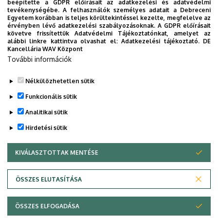
beépítette a GDPR előírásait az adatkezelési és adatvédelmi
következő összecsapáson azt a TFSE-t fogadják, amelyet
tevékenységébe. A felhasználók személyes adatait a Debreceni
az előző idényben a bajnokság és a Magyar Kupa
Egyetem korábban is teljes körültekintéssel kezelte, megfelelve az
érvényben lévő adatkezelési szabályozásoknak. A GDPR előírásait
döntőjében is két vállra fektettek.
követve frissítettük Adatvédelmi Tájékoztatónkat, amelyet az
alábbi linkre kattintva olvashat el:
Adatkezelési tájékoztató.
DE
Fotó: Szolnoki László
Kancellária WAV Központ
További információk
The post
A vezetőedző nagy tettnek tartja az öt lőtt gólt
appeared first on
DEAC
.
Nélkülözhetetlen sütik
Funkcionális sütik
Analitikai sütik
Hirdetési sütik
KIVÁLASZTOTTAK MENTÉSE
WITHDRAW CONSENT
DEBRECENI EGYETEM
ÖSSZES ELUTASÍTÁSA
Adatvédelem
Adatvédelem
ÖSSZES ELFOGADÁSA
Copyright © 2026 Unideb