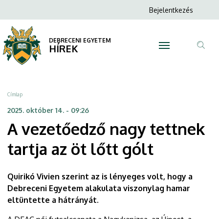
A
Ugrás
Anonim
Bejelentkezés
a
N
Felhasználói
vezetőedző
tartalomra
fiók
DEBRECENI EGYETEM
nagy
HÍREK
menüje
Tar
tettnek
ker
tartja
Morzsa
Címlap
az
2025. október 14. - 09:26
A vezetőedző nagy tettnek
öt
tartja az öt lőtt gólt
lőtt
gólt
Quirikó Vivien szerint az is lényeges volt, hogy a
|
Debreceni Egyetem alakulata viszonylag hamar
eltüntette a hátrányát.
DEBRECENI