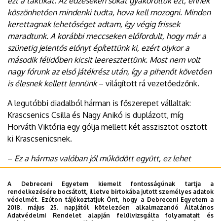
ezt a taktikát. Az edzéseken sokat gyakoroltuk ezt, ennek
köszönhetően mindenki tudta, hova kell mozogni. Minden
kerettagnak lehetőséget adtam, így végig frissek
maradtunk. A korábbi meccseken előfordult, hogy már a
szünetig jelentős előnyt építettünk ki, ezért olykor a
második félidőben kicsit leeresztettünk. Most nem volt
nagy fórunk az első játékrész után, így a pihenőt követően
is élesnek kellett lennünk
– világított rá vezetőedzőnk.
A legutóbbi diadalból hárman is főszerepet vállaltak:
Krascsenics Csilla és Nagy Anikó is duplázott, míg
Horváth Viktória egy gólja mellett két asszisztot osztott
ki Krascsenicsnek.
–
Ez a hármas valóban jól működött együtt, ez lehet
annak is köszönhető, hogy a válogatottban is azonos
sorban szerepeltek
– hangsúlyozta Quirikó Vivien.
A Debreceni Egyetem kiemelt fontosságúnak tartja a
rendelkezésére bocsátott, illetve birtokába jutott személyes adatok
védelmét. Ezúton tájékoztatjuk Önt, hogy a Debreceni Egyetem a
Éllovas és hibátlan csapatunk legközelebb október 25-én
2018. május 25. napjától kötelezően alkalmazandó Általános
lép pályára az élvonalban. Quirikó Vivien tanítványai a
Adatvédelmi Rendelet alapján felülvizsgálta folyamatait és