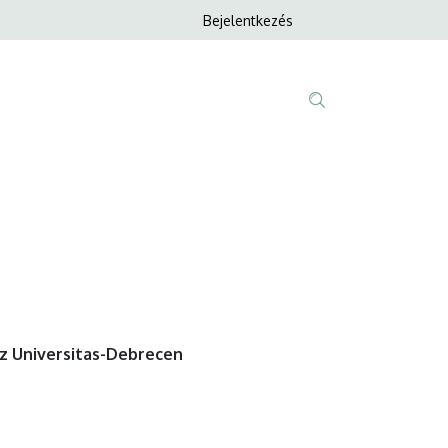
Anonim
Bejelentkezés
Nyelvvála
Felhasználói
fiók
menüje
Fő
Tartalom
navigáció
keresése
z Universitas-Debrecen