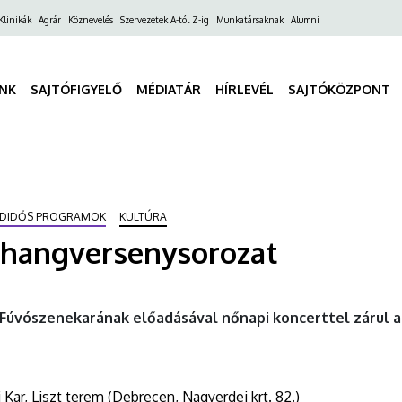
ő
Klinikák
Agrár
Köznevelés
Szervezetek A-tól Z-ig
Munkatársaknak
Alumni
gáció
INK
SAJTÓFIGYELŐ
MÉDIATÁR
HÍRLEVÉL
SAJTÓKÖZPONT
BADIDŐS PROGRAMOK
KULTÚRA
 hangversenysorozat
úvószenekarának előadásával nőnapi koncerttel zárul a
ar, Liszt terem (Debrecen, Nagyerdei krt. 82.)