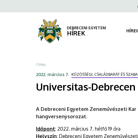
Universitas-
Ugrás
Fels
a
navi
Debrecen
tartalomra
hangversenysorozat
DEBRECENI EGYETEM
HÍRE
HÍREK
|
DEBRECENI
Morzsa
Címlap
EGYETEM
2022. március 7.
KÖZÖSSÉGI, CSALÁDBARÁT ÉS SZA
Universitas-Debrecen
A Debreceni Egyetem Zeneművészeti Kar F
hangversenysorozat.
Időpont
: 2022. március 7. hétfő 19 óra
Helyszín
: Debreceni Egyetem Zeneművészeti K