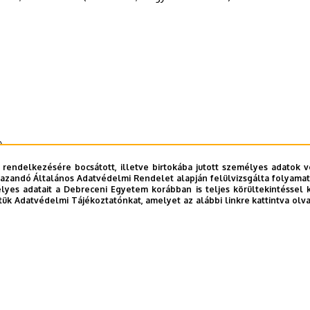
)
 rendelkezésére bocsátott, illetve birtokába jutott személyes adatok v
azandó Általános Adatvédelmi Rendelet alapján felülvizsgálta folyamata
yes adatait a Debreceni Egyetem korábban is teljes körültekintéssel 
tük Adatvédelmi Tájékoztatónkat, amelyet az alábbi linkre kattintva olv