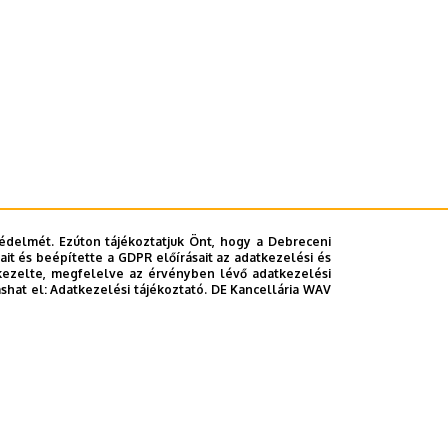
édelmét. Ezúton tájékoztatjuk Önt, hogy a Debreceni
it és beépítette a GDPR előírásait az adatkezelési és
kezelte, megfelelve az érvényben lévő adatkezelési
ashat el:
Adatkezelési tájékoztató.
DE Kancellária WAV