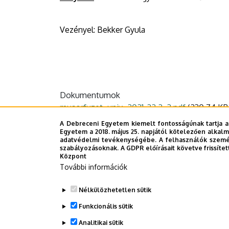
Vezényel: Bekker Gyula
Dokumentumok
musorfuzet_univ_2021-22.2_3.pdf
(230.74 KB
A Debreceni Egyetem kiemelt fontosságúnak tartja a
Last update:
2021. 11. 22. 14:22
Egyetem a 2018. május 25. napjától kötelezően alkalm
adatvédelmi tevékenységébe. A felhasználók személ
szabályozásoknak. A GDPR előírásait követve frissítet
Központ
További információk
Megosztás
Nélkülözhetetlen sütik
Funkcionális sütik
Analitikai sütik