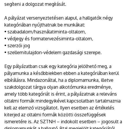
segíteni a dolgozat megírását.
A pályázat versenyeztetésen alapul, a hallgatók négy
kategóriában nyújthatnak be munkákat:
• szabadalom/használatiminta-oltalom,
• védjegy és formatervezésiminta-oltalom,
• szerzői jog
• szellemitulajdon-védelem gazdasági szerepe.
Egy pályázatban csak egy kategória jelölhető meg, a
pályamunka a későbbiekben ebben a kategóriában kerül
elbírálásra. Mindazonáltal, ha a diplomamunka, illetve
szakdolgozat tárgya olyan alkotómunka eredménye,
amely több kategóriát is érint, a pályázatnak a releváns
oltalmi formák mindegyikével kapcsolatban tartalmaznia
kell az elemző vizsgálatot. Ilyen esetben az értékelés
kiterjed az oltalmi formák közötti összefüggések
ismeretére is. Az SZTNH – indokolt esetben – jogosult a
diplomamunkát a hallgató által megjelölt kategóriától