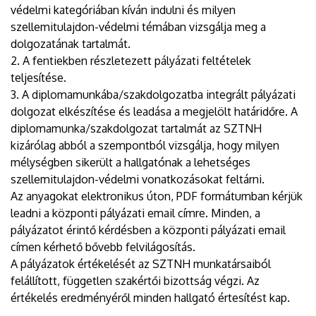
védelmi kategóriában kíván indulni és milyen
szellemitulajdon-védelmi témában vizsgálja meg a
dolgozatának tartalmát.
2. A fentiekben részletezett pályázati feltételek
teljesítése.
3. A diplomamunkába/szakdolgozatba integrált pályázati
dolgozat elkészítése és leadása a megjelölt határidőre. A
diplomamunka/szakdolgozat tartalmát az SZTNH
kizárólag abból a szempontból vizsgálja, hogy milyen
mélységben sikerült a hallgatónak a lehetséges
szellemitulajdon-védelmi vonatkozásokat feltárni.
Az anyagokat elektronikus úton, PDF formátumban kérjük
leadni a központi pályázati email címre. Minden, a
pályázatot érintő kérdésben a központi pályázati email
címen kérhető bővebb felvilágosítás.
A pályázatok értékelését az SZTNH munkatársaiból
felállított, független szakértői bizottság végzi. Az
értékelés eredményéről minden hallgató értesítést kap.