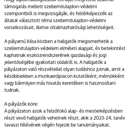
támogatás mellett szellemitulajdon-védelmi
szempontból is megvizsgálják, és feltérképezzék az
általuk választott téma szellemitulajdon-védelmi
vonatkozásait, illetve oltalmazhatósági lehetőségeit.
A pályamű írása közben a hallgatók megismerhetik a
szellemitulajdon-védelem elméleti alapjait, és betekintést
kaphatnak eszközrendszerének gazdasági és jogi
jelentőségébe gyakorlati oldalról is. A hallgatók a
pályázaton való részvétellel olyan tudáshoz jutnak, amit a
későbbiekben a munkaerőpiacon kutatóként, mérnökként
vagy bármilyen más hivatás keretében is hasznosítani
tudnak.
A pályázók köre:
A pályázaton azok a felsőfokú alap- és mesterképzésben
részt vevő hallgatók vehetnek részt, akik a 2023-24. tanév
tavaszi félévének végén fejezik be tanulmányaikat.