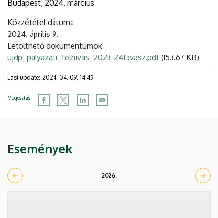
Budapest, 2024. március
Közzététel dátuma
2024. április 9.
Letölthető dokumentumok
Dokumentum
ujdp_palyazati_felhivas_2023-24tavasz.pdf
(153.67 KB)
Last update:
2024. 04. 09. 14:45
Megosztás
Események
2026.