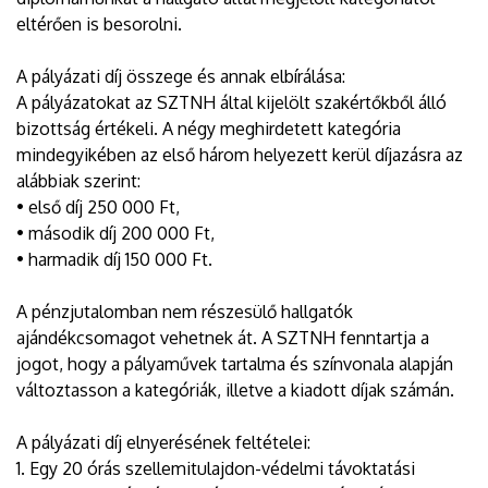
eltérően is besorolni.
A pályázati díj összege és annak elbírálása:
A pályázatokat az SZTNH által kijelölt szakértőkből álló
bizottság értékeli. A négy meghirdetett kategória
mindegyikében az első három helyezett kerül díjazásra az
alábbiak szerint:
• első díj 250 000 Ft,
• második díj 200 000 Ft,
• harmadik díj 150 000 Ft.
A pénzjutalomban nem részesülő hallgatók
ajándékcsomagot vehetnek át. A SZTNH fenntartja a
jogot, hogy a pályaművek tartalma és színvonala alapján
változtasson a kategóriák, illetve a kiadott díjak számán.
A pályázati díj elnyerésének feltételei:
1. Egy 20 órás szellemitulajdon-védelmi távoktatási