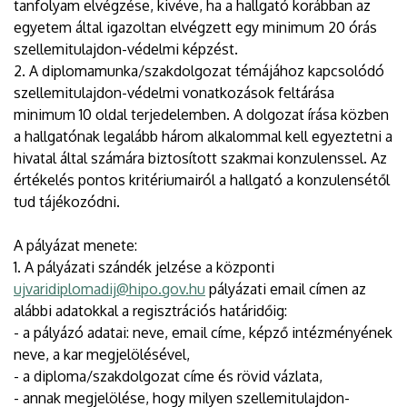
tanfolyam elvégzése, kivéve, ha a hallgató korábban az
egyetem által igazoltan elvégzett egy minimum 20 órás
szellemitulajdon-védelmi képzést.
2. A diplomamunka/szakdolgozat témájához kapcsolódó
szellemitulajdon-védelmi vonatkozások feltárása
minimum 10 oldal terjedelemben. A dolgozat írása közben
a hallgatónak legalább három alkalommal kell egyeztetni a
hivatal által számára biztosított szakmai konzulenssel. Az
értékelés pontos kritériumairól a hallgató a konzulensétől
tud tájékozódni.
A pályázat menete:
1. A pályázati szándék jelzése a központi
ujvaridiplomadij@hipo.gov.hu
pályázati email címen az
alábbi adatokkal a regisztrációs határidőig:
- a pályázó adatai: neve, email címe, képző intézményének
neve, a kar megjelölésével,
- a diploma/szakdolgozat címe és rövid vázlata,
- annak megjelölése, hogy milyen szellemitulajdon-