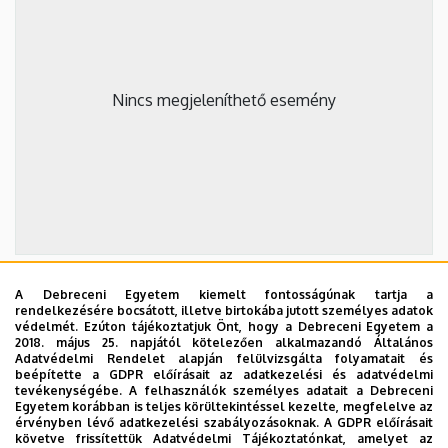
Nincs megjeleníthető esemény
A Debreceni Egyetem kiemelt fontosságúnak tartja a
2026. szeptember 19.
rendelkezésére bocsátott, illetve birtokába jutott személyes adatok
védelmét. Ezúton tájékoztatjuk Önt, hogy a Debreceni Egyetem a
ÁOK-diplomaosztó ünnepség
2018. május 25. napjától kötelezően alkalmazandó Általános
Adatvédelmi Rendelet alapján felülvizsgálta folyamatait és
Az Általános Orvostudományi Kar szeptember 19-
beépítette a GDPR előírásait az adatkezelési és adatvédelmi
tevékenységébe. A felhasználók személyes adatait a Debreceni
én, szombaton 11 órától tartja nyári diplomaosztó
Egyetem korábban is teljes körültekintéssel kezelte, megfelelve az
ünnepségét a Főépület Díszudvarán. A Multimédia
érvényben lévő adatkezelési szabályozásoknak. A GDPR előírásait
ÜNNEPSÉG, DIPLOMAOSZTÓ
követve frissítettük Adatvédelmi Tájékoztatónkat, amelyet az
és E-learning Technikai Központ a youtube-on