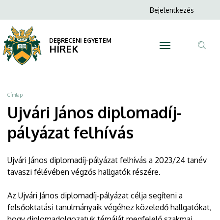
Ujvári
Ugrás
Anonim
Bejelentkezés
a
N
Felhasználói
János
tartalomra
fiók
DEBRECENI EGYETEM
diplomadíj-
HÍREK
menüje
Tar
pályázat
ker
felhívás
Morzsa
Címlap
|
Ujvári János diplomadíj-
DEBRECENI
pályázat felhívás
EGYETEM
Ujvári János diplomadíj-pályázat felhívás a 2023/24 tanév
tavaszi félévében végzős hallgatók részére.
Az Ujvári János diplomadíj-pályázat célja segíteni a
felsőoktatási tanulmányaik végéhez közeledő hallgatókat,
hogy diplomadolgozatuk témáját megfelelő szakmai