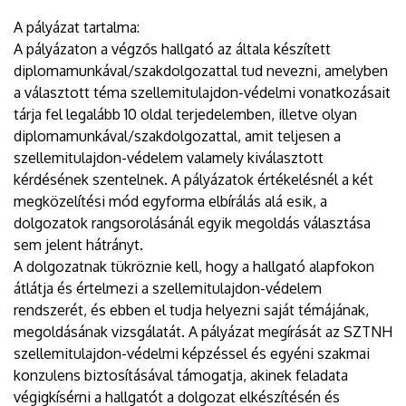
A pályázat tartalma:
A pályázaton a végzős hallgató az általa készített
diplomamunkával/szakdolgozattal tud nevezni, amelyben
a választott téma szellemitulajdon-védelmi vonatkozásait
tárja fel legalább 10 oldal terjedelemben, illetve olyan
diplomamunkával/szakdolgozattal, amit teljesen a
szellemitulajdon-védelem valamely kiválasztott
kérdésének szentelnek. A pályázatok értékelésnél a két
megközelítési mód egyforma elbírálás alá esik, a
dolgozatok rangsorolásánál egyik megoldás választása
sem jelent hátrányt.
A dolgozatnak tükröznie kell, hogy a hallgató alapfokon
átlátja és értelmezi a szellemitulajdon-védelem
rendszerét, és ebben el tudja helyezni saját témájának,
megoldásának vizsgálatát. A pályázat megírását az SZTNH
szellemitulajdon-védelmi képzéssel és egyéni szakmai
konzulens biztosításával támogatja, akinek feladata
végigkísérni a hallgatót a dolgozat elkészítésén és