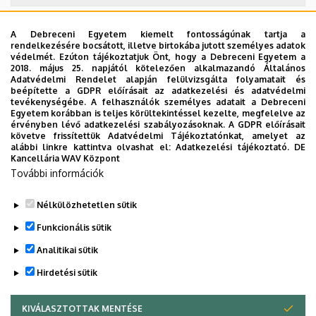
A Debreceni Egyetem kiemelt fontosságúnak tartja a
2026. szeptember 19.
rendelkezésére bocsátott, illetve birtokába jutott személyes adatok
védelmét. Ezúton tájékoztatjuk Önt, hogy a Debreceni Egyetem a
ÁOK-diplomaosztó ünnepség
2018. május 25. napjától kötelezően alkalmazandó Általános
Adatvédelmi Rendelet alapján felülvizsgálta folyamatait és
Az Általános Orvostudományi Kar szeptember 19-
beépítette a GDPR előírásait az adatkezelési és adatvédelmi
tevékenységébe. A felhasználók személyes adatait a Debreceni
én, szombaton 11 órától tartja nyári diplomaosztó
Egyetem korábban is teljes körültekintéssel kezelte, megfelelve az
ünnepségét a Főépület Díszudvarán. A Multimédia
érvényben lévő adatkezelési szabályozásoknak. A GDPR előírásait
ÜNNEPSÉG, DIPLOMAOSZTÓ
követve frissítettük Adatvédelmi Tájékoztatónkat, amelyet az
és E-learning Technikai Központ a youtube-on
alábbi linkre kattintva olvashat el:
Adatkezelési tájékoztató.
DE
élőben közvetíti az oklevélátadót.
Kancellária WAV Központ
További információk
TOVÁBB AZ ÖSSZES ESEMÉNYRE
Nélkülözhetetlen sütik
Funkcionális sütik
Analitikai sütik
Hirdetési sütik
KIVÁLASZTOTTAK MENTÉSE
WITHDRAW CONSENT