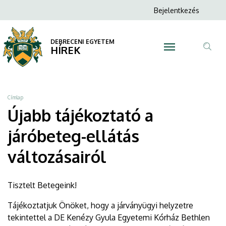
Újabb
Ugrás
Anonim
Bejelentkezés
a
N
Felhasználói
tájékoztató
tartalomra
fiók
DEBRECENI EGYETEM
a
HÍREK
menüje
Tar
járóbeteg-
ker
ellátás
Morzsa
Címlap
változásairól
Újabb tájékoztató a
|
járóbeteg-ellátás
DEBRECENI
változásairól
EGYETEM
Tisztelt Betegeink!
Tájékoztatjuk Önöket, hogy a járványügyi helyzetre
tekintettel a DE Kenézy Gyula Egyetemi Kórház Bethlen