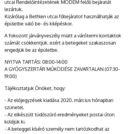
utcai Rendelőintézetének MODEM felőli bejáratát
lezártuk.
Kizárólag a Bethlen utcai főbejáratot használhatják az
épületbe való be- és kilépéskor.
A fokozott járványveszély miatt a várótermi kontaktok
számát csökkentjük, ezért a betegeket szakaszosan
engedjük be az épületbe.
NYITVA TARTÁS: 08:00-14:00
A GYÓGYSZERTÁR MŰKÖDÉSE ZAVARTALAN (07:30-
19:00)
Tájékoztatjuk Önöket, hogy:
- Az előjegyzések kiadása 2020. március hónapban
szünetel.
- Az elkészült tüdőszűrő eredményeket postai úton
küldjük ki.
- A beteggel kísérő személy nem tartózkodhat az