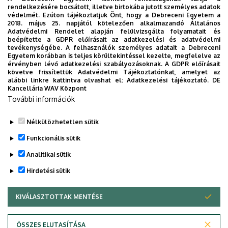
Helyszín
: Debreceni Egyetem Főépület, Díszudvar
rendelkezésére bocsátott, illetve birtokába jutott személyes adatok
(Debrecen, Egyetem tér 1.)
védelmét. Ezúton tájékoztatjuk Önt, hogy a Debreceni Egyetem a
2018. május 25. napjától kötelezően alkalmazandó Általános
Adatvédelmi Rendelet alapján felülvizsgálta folyamatait és
A rendezvényt idén is élőben közvetíti a Debreceni
beépítette a GDPR előírásait az adatkezelési és adatvédelmi
Egyetem Multimédia és E-learning Technikai Központja.
tevékenységébe. A felhasználók személyes adatait a Debreceni
Egyetem korábban is teljes körültekintéssel kezelte, megfelelve az
A program online elérhető a
érvényben lévő adatkezelési szabályozásoknak. A GDPR előírásait
https://youtube.com/live/nOYaGO7zdls?feature=share
követve frissítettük Adatvédelmi Tájékoztatónkat, amelyet az
alábbi linkre kattintva olvashat el:
Adatkezelési tájékoztató.
DE
linken.
Kancellária WAV Központ
További információk
Megosztás
Nélkülözhetetlen sütik
Funkcionális sütik
Analitikai sütik
Hirdetési sütik
KIVÁLASZTOTTAK MENTÉSE
WITHDRAW CONSENT
DEBRECENI EGYETEM
ÖSSZES ELUTASÍTÁSA