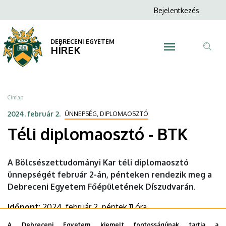
Téli
Ugrás
Anonim
Bejelentkezés
a
N
Felhasználói
diplomaosztó
tartalomra
fiók
DEBRECENI EGYETEM
-
HÍREK
menüje
Tar
BTK
ker
|
Morzsa
Címlap
DEBRECENI
2024. február 2.
ÜNNEPSÉG, DIPLOMAOSZTÓ
Téli diplomaosztó - BTK
EGYETEM
A Bölcsészettudományi Kar téli diplomaosztó
ünnepségét február 2-án, pénteken rendezik meg a
Debreceni Egyetem Főépületének Díszudvarán.
Időpont
: 2024. február 2. péntek 11 óra
A Debreceni Egyetem kiemelt fontosságúnak tartja a