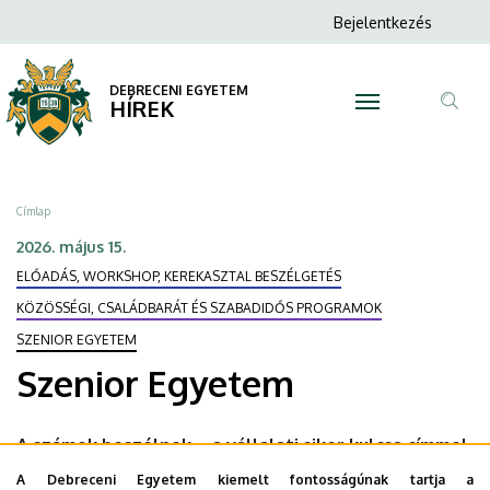
Szenior
Ugrás
Anonim
Bejelentkezés
a
N
Felhasználói
Egyetem
tartalomra
fiók
DEBRECENI EGYETEM
|
HÍREK
menüje
Tar
DEBRECENI
ker
EGYETEM
Morzsa
Címlap
2026. május 15.
ELŐADÁS, WORKSHOP, KEREKASZTAL BESZÉLGETÉS
KÖZÖSSÉGI, CSALÁDBARÁT ÉS SZABADIDŐS PROGRAMOK
SZENIOR EGYETEM
Szenior Egyetem
A számok beszélnek – a vállalati siker kulcsa címmel
Fenyves Veronika, a DE Gazdaságtudományi Kar
A Debreceni Egyetem kiemelt fontosságúnak tartja a