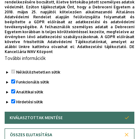
dékánja, a DE GTK Kontrolling Tanszék professzora
rendelkezésére bocsátott, illetve birtokába jutott személyes adatok
védelmét. Ezúton tájékoztatjuk Önt, hogy a Debreceni Egyetem a
tart előadást a Szenior Egyetemen.
2018. május 25. napjától kötelezően alkalmazandó Általános
Adatvédelmi Rendelet alapján felülvizsgálta folyamatait és
Időpont:
2026. május 15., péntek 16 óra
beépítette a GDPR előírásait az adatkezelési és adatvédelmi
tevékenységébe. A felhasználók személyes adatait a Debreceni
Egyetem korábban is teljes körültekintéssel kezelte, megfelelve az
Helyszín
: DE Főépület, Auditorium Maximum
(Debrecen,
érvényben lévő adatkezelési szabályozásoknak. A GDPR előírásait
Egyetem tér 1.)
követve frissítettük Adatvédelmi Tájékoztatónkat, amelyet az
alábbi linkre kattintva olvashat el:
Adatkezelési tájékoztató.
DE
Kancellária WAV Központ
Last update:
2026. 05. 07. 10:12
További információk
Megosztás
Nélkülözhetetlen sütik
Funkcionális sütik
Analitikai sütik
Hirdetési sütik
KIVÁLASZTOTTAK MENTÉSE
WITHDRAW CONSENT
DEBRECENI EGYETEM
ÖSSZES ELUTASÍTÁSA