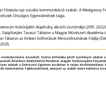
zi Főiskola rajz-vizuális kommunikáció szakán. A Medgyessy
vészek Országos Egyesületének tagja.
Debrecen Kultúrájáért Alapítvány alkotói ösztöndíja (2015, 202
. Salgótarjáni Tavaszi Tárlaton a Magyar Művészeti Akadémia dí
yei Tárlaton az Emberi Erőforrások Minisztériumának Fődíja (Deb
(2021).
eg a Műszaki Könyvtárban.
 rendelkezésére bocsátott, illetve birtokába jutott személyes adatok v
azandó Általános Adatvédelmi Rendelet alapján felülvizsgálta folyamata
yes adatait a Debreceni Egyetem korábban is teljes körültekintéssel 
tük Adatvédelmi Tájékoztatónkat, amelyet az alábbi linkre kattintva olv