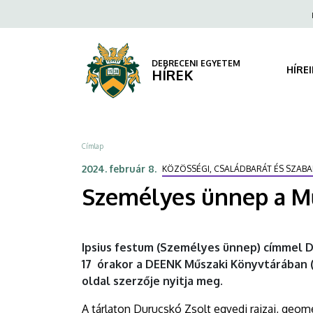
Személyes
Ugrás
Fels
a
navi
ünnep
tartalomra
a
DEBRECENI EGYETEM
HÍRE
HÍREK
Műszaki
Könyvtárban
Morzsa
Címlap
|
2024. február 8.
KÖZÖSSÉGI, CSALÁDBARÁT ÉS SZA
DEBRECENI
Személyes ünnep a M
EGYETEM
Ipsius festum (Személyes ünnep) címmel Du
17 órakor a DEENK Műszaki Könyvtárában (Ó
oldal szerzője nyitja meg.
A tárlaton Durucskó Zsolt egyedi rajzai, geome