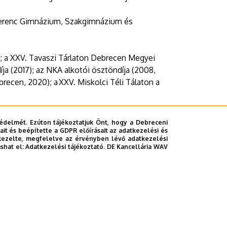
 Ferenc Gimnázium, Szakgimnázium és
2); a XXV. Tavaszi Tárlaton Debrecen Megyei
ja (2017); az NKA alkotói ösztöndíja (2008,
recen, 2020); a XXV. Miskolci Téli Tálaton a
édelmét. Ezúton tájékoztatjuk Önt, hogy a Debreceni
it és beépítette a GDPR előírásait az adatkezelési és
kezelte, megfelelve az érvényben lévő adatkezelési
ashat el:
Adatkezelési tájékoztató.
DE Kancellária WAV