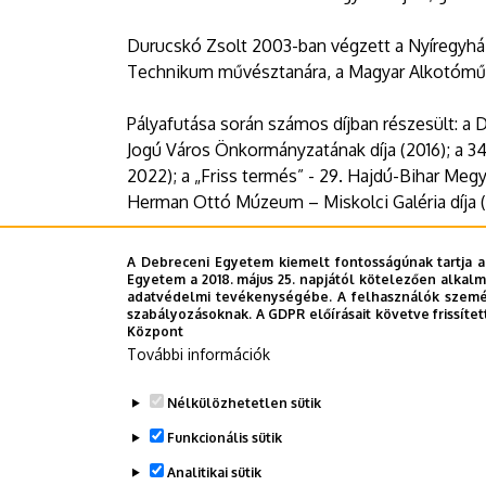
Durucskó Zsolt 2003-ban végzett a Nyíregyhá
Technikum művésztanára, a Magyar Alkotómű
Pályafutása során számos díjban részesült: a 
Jogú Város Önkormányzatának díja (2016); a 34
2022); a „Friss termés” - 29. Hajdú-Bihar Meg
Herman Ottó Múzeum – Miskolci Galéria díja 
A kiállítás 2024. március 21-ig tekinthetők m
A Debreceni Egyetem kiemelt fontosságúnak tartja a
Egyetem a 2018. május 25. napjától kötelezően alkalm
Időpont:
2024. február 15., csütörtök 17 óra
adatvédelmi tevékenységébe. A felhasználók személ
szabályozásoknak. A GDPR előírásait követve frissítet
Helyszín:
DEENK Műszaki Könyvtár
Központ
További információk
Nélkülözhetetlen sütik
Megosztás
Funkcionális sütik
Analitikai sütik