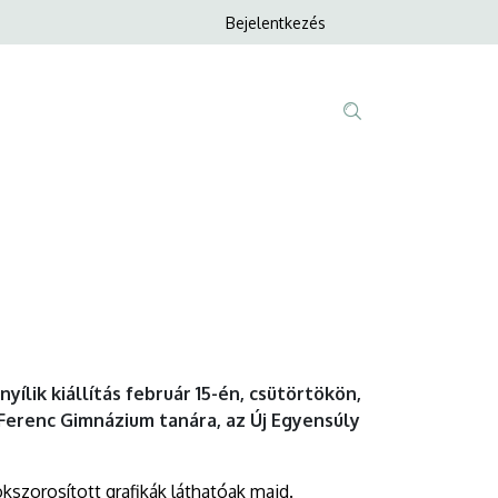
Anonim
Bejelentkezés
Nyelvvála
Felhasználói
fiók
menüje
Fő
Tartalom
navigáció
keresése
lik kiállítás február 15-én, csütörtökön,
 Ferenc Gimnázium tanára, az Új Egyensúly
kszorosított grafikák láthatóak majd.