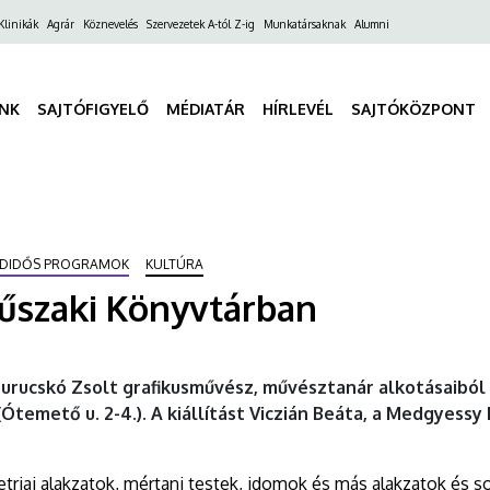
ő
Klinikák
Agrár
Köznevelés
Szervezetek A-tól Z-ig
Munkatársaknak
Alumni
gáció
INK
SAJTÓFIGYELŐ
MÉDIATÁR
HÍRLEVÉL
SAJTÓKÖZPONT
BADIDŐS PROGRAMOK
KULTÚRA
űszaki Könyvtárban
rucskó Zsolt grafikusművész, művésztanár alkotásaiból nyí
temető u. 2-4.). A kiállítást Viczián Beáta, a Medgyessy
triai alakzatok, mértani testek, idomok és más alakzatok és so