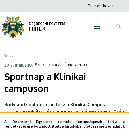
Sportnap
Ugrás
Anonim
Bejelentkezés
a
N
Felhasználói
a
tartalomra
fiók
DEBRECENI EGYETEM
Klinikai
HÍREK
menüje
Tar
campuson
ker
|
Morzsa
Címlap
DEBRECENI
2017. május 10.
SPORT, REKREÁCIÓ, PREVENCIÓ
Sportnap a Klinikai
EGYETEM
campuson
Body and soul délután lesz a Klinikai Campus
tornacsarnokában és spinning termében, május 10-én
16 órától. Ez az a nap, amikor az izmokon kívül a
A Debreceni Egyetem kiemelt fontosságúnak tartja a
lelket és az elmét is mozgásra késztetjük.
rendelkezésére bocsátott, illetve birtokába jutott személyes adatok