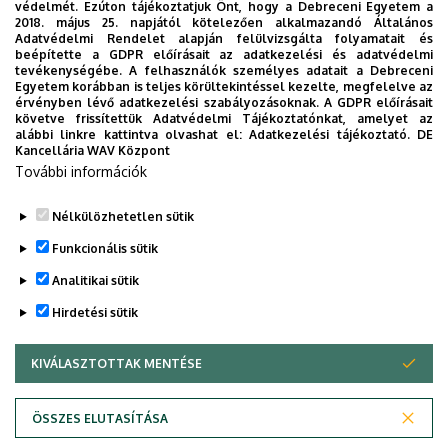
védelmét. Ezúton tájékoztatjuk Önt, hogy a Debreceni Egyetem a
2018. május 25. napjától kötelezően alkalmazandó Általános
Választható a spinning, vagy a deepwork óra, de lesz a
Adatvédelmi Rendelet alapján felülvizsgálta folyamatait és
pilates és gerincjóga is.
beépítette a GDPR előírásait az adatkezelési és adatvédelmi
tevékenységébe. A felhasználók személyes adatait a Debreceni
Egyetem korábban is teljes körültekintéssel kezelte, megfelelve az
Dokumentumok
érvényben lévő adatkezelési szabályozásoknak. A GDPR előírásait
20170510plakat_kesz.pdf
(279.69 KB)
követve frissítettük Adatvédelmi Tájékoztatónkat, amelyet az
alábbi linkre kattintva olvashat el:
Adatkezelési tájékoztató.
DE
Kancellária WAV Központ
Last update:
2021. 11. 22. 14:22
További információk
Megosztás
Nélkülözhetetlen sütik
Funkcionális sütik
Analitikai sütik
Hirdetési sütik
KIVÁLASZTOTTAK MENTÉSE
WITHDRAW CONSENT
DEBRECENI EGYETEM
ÖSSZES ELUTASÍTÁSA
Adatvédelem