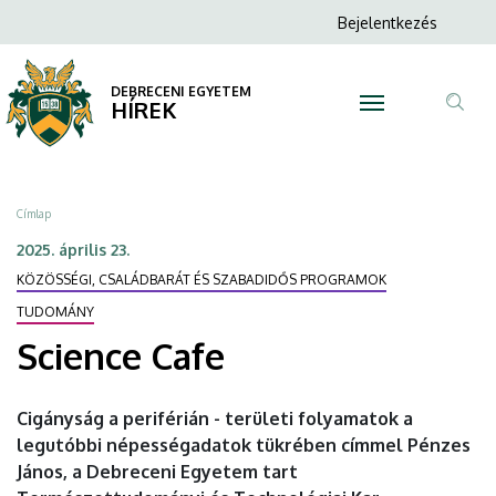
Science
Ugrás
Anonim
Bejelentkezés
a
N
Felhasználói
Cafe
tartalomra
fiók
DEBRECENI EGYETEM
|
HÍREK
menüje
Tar
DEBRECENI
ker
EGYETEM
Morzsa
Címlap
2025. április 23.
KÖZÖSSÉGI, CSALÁDBARÁT ÉS SZABADIDŐS PROGRAMOK
TUDOMÁNY
Science Cafe
Cigányság a periférián - területi folyamatok a
legutóbbi népességadatok tükrében címmel Pénzes
János, a Debreceni Egyetem tart