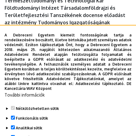
Természettudományi és Technológiai Kar
Földtudományi Intézet Társadalomföldrajzi és
Területfejlesztési Tanszékének docense előadást
az intézmény Tudományos Igazgatóságának
ismeretterjesztő sorozatában.
A Debreceni Egyetem kiemelt fontosságúnak tartja a
rendelkezésére bocsátott, illetve birtokába jutott személyes adatok
Időpont:
2025. április 23., szerda 17 óra
védelmét. Ezúton tájékoztatjuk Önt, hogy a Debreceni Egyetem a
2018. május 25. napjától kötelezően alkalmazandó Általános
Helyszín:
KARAKTER 1517 Könyvesbolt és Kávézó
Adatvédelmi Rendelet alapján felülvizsgálta folyamatait és
(Nagytemplom mögötti tér)
beépítette a GDPR előírásait az adatkezelési és adatvédelmi
tevékenységébe. A felhasználók személyes adatait a Debreceni
Egyetem korábban is teljes körültekintéssel kezelte, megfelelve az
érvényben lévő adatkezelési szabályozásoknak. A GDPR előírásait
követve frissítettük Adatvédelmi Tájékoztatónkat, amelyet az
Dokumentumok
alábbi linkre kattintva olvashat el:
Adatkezelési tájékoztató.
DE
Kancellária WAV Központ
plakát
(140.97 KB)
További információk
Megosztás
Nélkülözhetetlen sütik
Funkcionális sütik
Analitikai sütik