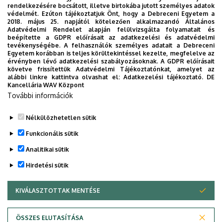
rendelkezésére bocsátott, illetve birtokába jutott személyes adatok
védelmét. Ezúton tájékoztatjuk Önt, hogy a Debreceni Egyetem a
Időpont:
2024. december 4., szerda 17 óra
2018. május 25. napjától kötelezően alkalmazandó Általános
Adatvédelmi Rendelet alapján felülvizsgálta folyamatait és
Helyszín:
Karakter 1517 Kávézó (Debrecen, Emlékkert)
beépítette a GDPR előírásait az adatkezelési és adatvédelmi
tevékenységébe. A felhasználók személyes adatait a Debreceni
Egyetem korábban is teljes körültekintéssel kezelte, megfelelve az
Dokumentumok
érvényben lévő adatkezelési szabályozásoknak. A GDPR előírásait
plakát
(227.79 KB)
követve frissítettük Adatvédelmi Tájékoztatónkat, amelyet az
alábbi linkre kattintva olvashat el:
Adatkezelési tájékoztató.
DE
Kancellária WAV Központ
Last update:
2024. 12. 03. 11:29
További információk
Megosztás
Nélkülözhetetlen sütik
Funkcionális sütik
Analitikai sütik
Hirdetési sütik
KIVÁLASZTOTTAK MENTÉSE
WITHDRAW CONSENT
DEBRECENI EGYETEM
ÖSSZES ELUTASÍTÁSA