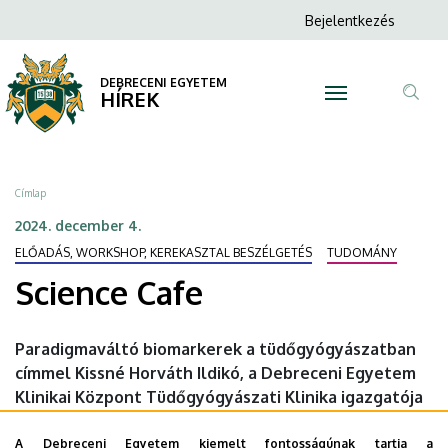
Science
Ugrás
Anonim
Bejelentkezés
a
N
Felhasználói
Cafe
tartalomra
fiók
DEBRECENI EGYETEM
|
HÍREK
menüje
Tar
DEBRECENI
ker
EGYETEM
Morzsa
Címlap
2024. december 4.
ELŐADÁS, WORKSHOP, KEREKASZTAL BESZÉLGETÉS
TUDOMÁNY
Science Cafe
Paradigmaváltó biomarkerek a tüdőgyógyászatban
címmel Kissné Horváth Ildikó, a Debreceni Egyetem
Klinikai Központ Tüdőgyógyászati Klinika igazgatója
tart előadást az intézmény tudományos
ismeretterjesztő sorozatában, a Science Caféban.
A Debreceni Egyetem kiemelt fontosságúnak tartja a