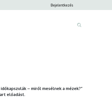
Anonim
Bejelentkezés
Nyelvvála
Felhasználói
fiók
menüje
Fő
Tartalom
navigáció
keresése
 időkapszulák – miről mesélnek a mézek?”
art előadást.