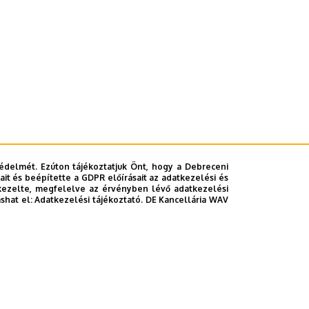
édelmét. Ezúton tájékoztatjuk Önt, hogy a Debreceni
it és beépítette a GDPR előírásait az adatkezelési és
kezelte, megfelelve az érvényben lévő adatkezelési
ashat el:
Adatkezelési tájékoztató.
DE Kancellária WAV