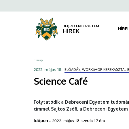
Science
Ugrás
Fels
a
navi
Café
tartalomra
|
DEBRECENI EGYETEM
HÍRE
HÍREK
DEBRECENI
EGYETEM
Morzsa
Címlap
2022. május 18.
ELŐADÁS, WORKSHOP, KEREKASZTAL 
Science Café
Folytatódik a Debreceni Egyetem tudomán
címmel Sajtos Zsófi, a Debreceni Egyetem 
Időpont:
2022. május 18. szerda 17 óra