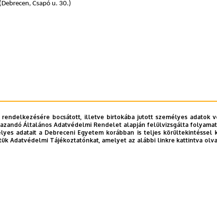
(Debrecen, Csapó u. 30.)
 rendelkezésére bocsátott, illetve birtokába jutott személyes adatok v
azandó Általános Adatvédelmi Rendelet alapján felülvizsgálta folyamata
yes adatait a Debreceni Egyetem korábban is teljes körültekintéssel 
tük Adatvédelmi Tájékoztatónkat, amelyet az alábbi linkre kattintva olv