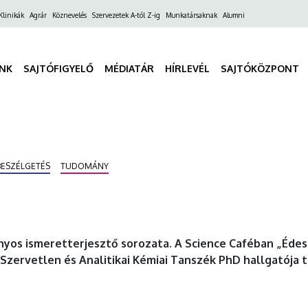
ő
Klinikák
Agrár
Köznevelés
Szervezetek A-tól Z-ig
Munkatársaknak
Alumni
gáció
INK
SAJTÓFIGYELŐ
MÉDIATÁR
HÍRLEVÉL
SAJTÓKÖZPONT
BESZÉLGETÉS
TUDOMÁNY
yos ismeretterjesztő sorozata. A Science Caféban „Édes
Szervetlen és Analitikai Kémiai Tanszék PhD hallgatója t