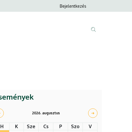
Anonim
Bejelentkezés
Nyelvvála
Felhasználói
fiók
menüje
Fő
Tartalom
navigáció
keresése
semények
2026. augusztus
H
K
Sze
Cs
P
Szo
V