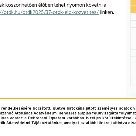
nek köszönhetően élőben lehet nyomon követni a
://otdk.hu/otdk2025/37-otdk-elo-kozvetites/
linken.
 rendelkezésére bocsátott, illetve birtokába jutott személyes adatok v
azandó Általános Adatvédelmi Rendelet alapján felülvizsgálta folyamata
yes adatait a Debreceni Egyetem korábban is teljes körültekintéssel 
tük Adatvédelmi Tájékoztatónkat, amelyet az alábbi linkre kattintva olv