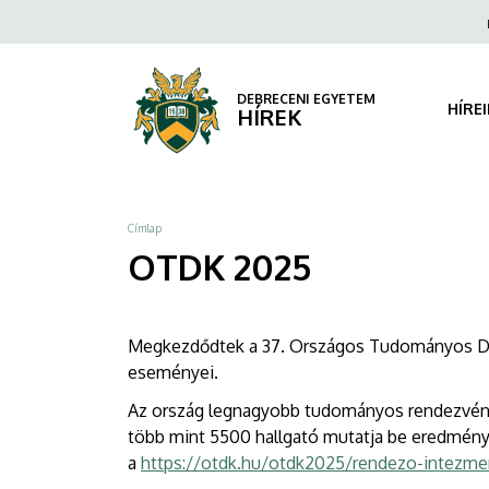
OTDK
Ugrás
Fels
a
navi
2025
tartalomra
|
DEBRECENI EGYETEM
HÍRE
HÍREK
DEBRECENI
EGYETEM
Morzsa
Címlap
OTDK 2025
Megkezdődtek a 37. Országos Tudományos Diákk
eseményei.
Az ország legnagyobb tudományos rendezvényé
több mint 5500 hallgató mutatja be eredmény
a
https://otdk.hu/otdk2025/rendezo-intezme