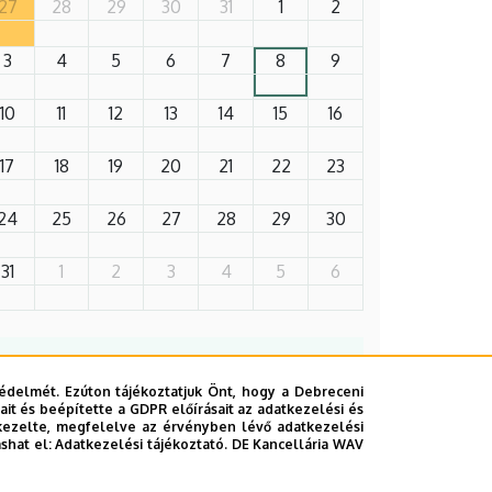
27
28
29
30
31
1
2
3
4
5
6
7
8
9
10
11
12
13
14
15
16
17
18
19
20
21
22
23
24
25
26
27
28
29
30
31
1
2
3
4
5
6
2026. szeptember 19.
édelmét. Ezúton tájékoztatjuk Önt, hogy a Debreceni
ÁOK-diplomaosztó
it és beépítette a GDPR előírásait az adatkezelési és
kezelte, megfelelve az érvényben lévő adatkezelési
ünnepség
ashat el:
Adatkezelési tájékoztató.
DE Kancellária WAV
Az Általános Orvostudományi Kar