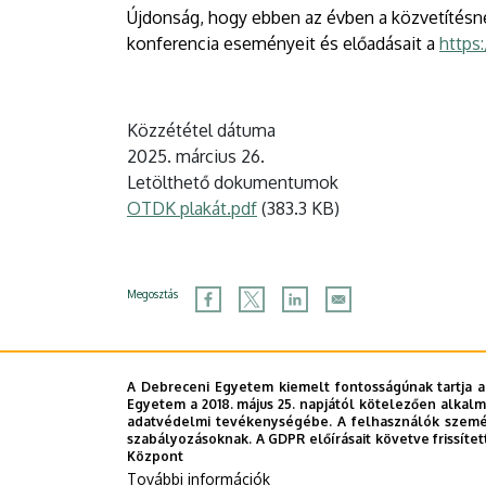
Újdonság, hogy ebben az évben a közvetítés
konferencia eseményeit és előadásait a
https
Közzététel dátuma
2025. március 26.
Letölthető dokumentumok
Dokumentum
OTDK plakát.pdf
(383.3 KB)
Megosztás
A Debreceni Egyetem kiemelt fontosságúnak tartja a
Egyetem a 2018. május 25. napjától kötelezően alkalm
adatvédelmi tevékenységébe. A felhasználók személ
szabályozásoknak. A GDPR előírásait követve frissítet
Központ
További információk