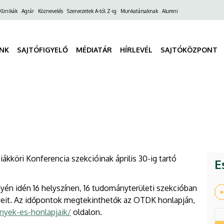
ő
Klinikák
Agrár
Köznevelés
Szervezetek A-tól Z-ig
Munkatársaknak
Alumni
gáció
INK
SAJTÓFIGYELŐ
MÉDIATÁR
HÍRLEVÉL
SAJTÓKÖZPONT
öri Konferencia szekcióinak április 30-ig tartó
E
n idén 16 helyszínen, 16 tudományterületi szekcióban
eit. Az időpontok megtekinthetők az OTDK honlapján,
nyek-es-honlapjaik/
oldalon.