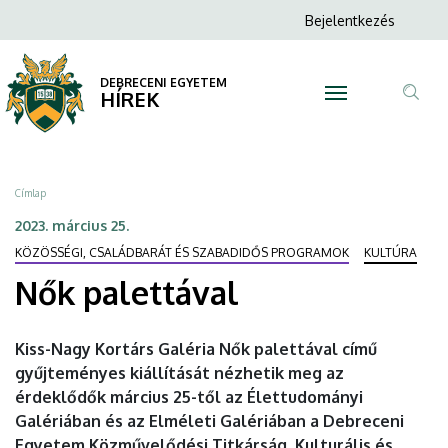
Nők
Ugrás
Anonim
Bejelentkezés
a
N
Felhasználói
palettával
tartalomra
fiók
DEBRECENI EGYETEM
|
HÍREK
menüje
Tar
DEBRECENI
ker
EGYETEM
Morzsa
Címlap
2023. március 25.
KÖZÖSSÉGI, CSALÁDBARÁT ÉS SZABADIDŐS PROGRAMOK
KULTÚRA
Nők palettával
Kiss-Nagy Kortárs Galéria Nők palettával című
gyűjteményes kiállítását nézhetik meg az
érdeklődők március 25-től az Élettudományi
Galériában és az Elméleti Galériában a Debreceni
Egyetem Közművelődési Titkárság, Kulturális és