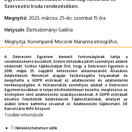
Szervezési Iroda rendezésében.
Megnyitó
: 2023. március 25-én, szombat 15 óra
Helyszín
: Élettudományi Galéria
Megnyitja: Korompainé Mocsnik Marianna etnográfus,
múzeológus
A Debreceni Egyetem kiemelt fontosságúnak tartja a
Közreműködik: a Trio Harmony vonós trió
rendelkezésére bocsátott, illetve birtokába jutott személyes adatok
védelmét. Ezúton tájékoztatjuk Önt, hogy a Debreceni Egyetem a
2018. május 25. napjától kötelezően alkalmazandó Általános
A kiállítások megtekinthetők: 2023. március 25-től április
Adatvédelmi Rendelet alapján felülvizsgálta folyamatait és
14-ig.
beépítette a GDPR előírásait az adatkezelési és adatvédelmi
tevékenységébe. A felhasználók személyes adatait a Debreceni
Egyetem korábban is teljes körültekintéssel kezelte, megfelelve az
Dokumentumok
érvényben lévő adatkezelési szabályozásoknak. A GDPR előírásait
Nők palettával című kiállítás
(458.42 KB)
követve frissítettük Adatvédelmi Tájékoztatónkat, amelyet az
alábbi linkre kattintva olvashat el:
Adatkezelési tájékoztató.
DE
Kancellária WAV Központ
Last update:
2023. 03. 22. 08:32
További információk
Megosztás
Nélkülözhetetlen sütik