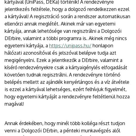
kártyával (UniPass, DEKa) történik! A rendezvényre
jelentkezés feltétele, hogy a dolgozó rendelkezzen ezzel
a kártyával! A regisztráció során a rendszer automatikusan
ellenőrzi annak meglétét. Akinek már van egyetemi
kártyája, annak lehetősége van regisztrálni a Dolgozói
DErbire, valamint a többi programra is. Akinek még nincs
egyetemi kártyája, a
https://unipass.hu/
honlapon
hálózati azonosítóval és jelszóval belépve tudja azt
megigényelni. Ezek a jelentkezők a DErbire, valamint a
kísérő rendezvényekre csak a kártyaigénylés elfogadását
követően tudnak regisztrálni. A rendezvényre történő
belépés mellett az ajándék kenyérlángos és a víz átvétele
is ezzel a kártyával lehetséges, ezért felhívjuk figyelmét,
hogy egyetemi kártyáját a rendezvényre feltétlenül hozza
magával!
Annak érdekében, hogy minél több kolléga részt tudjon
venni a Dolgozói DErbin, a pénteki munkavégzés alól