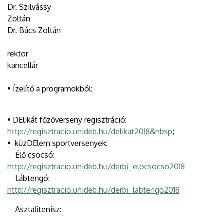
Dr. Szilvássy
Zoltán
Dr. Bács Zoltán
rekto
kancellár
• Ízelítő a programokból:
• DElikát főzőverseny regisztráció:
http://regisztracio.unideb.hu/delikat2018&nbsp
;
• küzDElem sportversenyek:
Élő csocsó:
http://regisztracio.unideb.hu/derbi_elocsocso2018
Lábtengó:
http://regisztracio.unideb.hu/derbi_labtengo2018
Asztalitenisz: