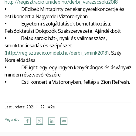
http://regisztracio.unideb.hu/derbi_varazscsoki2018
• DEcibel: Mintapinty zenekar gyerekkoncertje és
esti koncert a Nagyerdei Víztoronyban
• Egyetemi szolgáltatások bemutatkozása:
Felsőoktatási Dolgozók Szakszervezete, Ajándékbolt
• Relax sarok: hát-, nyak és vállmasszázs,
sminktanácsadás és szépészet
(
http://regisztracio.unideb.hu/derbi_smink2018
), Szily
Nóra előadása
• DElight: egy-egy ingyen kenyérlángos és ásványvíz
minden résztvevő részére
• Esti koncert a Víztoronyban, fellép a Zion Refresh.
Last update:
2021. 11. 22. 14:26
Megosztás