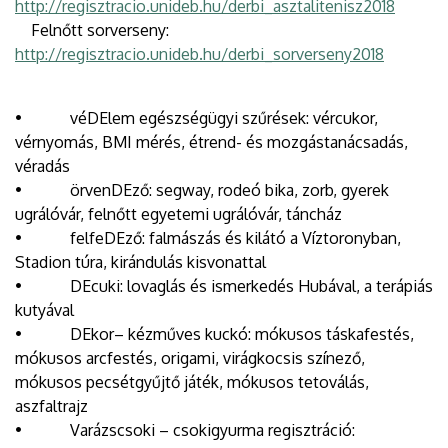
http://regisztracio.unideb.hu/derbi_asztalitenisz2018
Felnőtt sorverseny:
http://regisztracio.unideb.hu/derbi_sorverseny2018
• véDElem egészségügyi szűrések: vércukor,
vérnyomás, BMI mérés, étrend- és mozgástanácsadás,
véradás
• örvenDEző: segway, rodeó bika, zorb, gyerek
ugrálóvár, felnőtt egyetemi ugrálóvár, táncház
• felfeDEző: falmászás és kilátó a Víztoronyban,
Stadion túra, kirándulás kisvonattal
• DEcuki: lovaglás és ismerkedés Hubával, a terápiás
kutyával
• DEkor– kézműves kuckó: mókusos táskafestés,
mókusos arcfestés, origami, virágkocsis színező,
mókusos pecsétgyűjtő játék, mókusos tetoválás,
aszfaltrajz
• Varázscsoki – csokigyurma regisztráció: