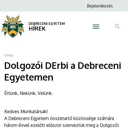
Dolgozói
Ugrás
Anonim
Bejelentkezés
a
N
Felhasználói
DErbi
tartalomra
fiók
DEBRECENI EGYETEM
a
HÍREK
menüje
Tar
Debreceni
ker
Egyetemen
Morzsa
Címlap
|
Dolgozói DErbi a Debreceni
DEBRECENI
Egyetemen
EGYETEM
Értünk. Nekünk. Velünk.
Kedves Munkatársak!
A Debreceni Egyetem összetartó közössége számára
három évvel ezelőtt először szerveztük meg a Dolgozói