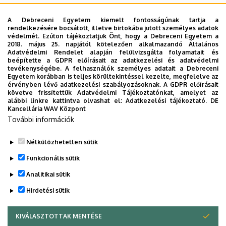
A Debreceni Egyetem kiemelt fontosságúnak tartja a
2026. szeptember 19.
rendelkezésére bocsátott, illetve birtokába jutott személyes adatok
védelmét. Ezúton tájékoztatjuk Önt, hogy a Debreceni Egyetem a
ÁOK-diplomaosztó ünnepség
2018. május 25. napjától kötelezően alkalmazandó Általános
Adatvédelmi Rendelet alapján felülvizsgálta folyamatait és
Az Általános Orvostudományi Kar szeptember 19-
beépítette a GDPR előírásait az adatkezelési és adatvédelmi
tevékenységébe. A felhasználók személyes adatait a Debreceni
én, szombaton 11 órától tartja nyári diplomaosztó
Egyetem korábban is teljes körültekintéssel kezelte, megfelelve az
ünnepségét a Főépület Díszudvarán. A Multimédia
érvényben lévő adatkezelési szabályozásoknak. A GDPR előírásait
ÜNNEPSÉG, DIPLOMAOSZTÓ
követve frissítettük Adatvédelmi Tájékoztatónkat, amelyet az
és E-learning Technikai Központ a youtube-on
alábbi linkre kattintva olvashat el:
Adatkezelési tájékoztató.
DE
élőben közvetíti az oklevélátadót.
Kancellária WAV Központ
További információk
TOVÁBB AZ ÖSSZES ESEMÉNYRE
Nélkülözhetetlen sütik
Funkcionális sütik
Analitikai sütik
Hirdetési sütik
KIVÁLASZTOTTAK MENTÉSE
WITHDRAW CONSENT