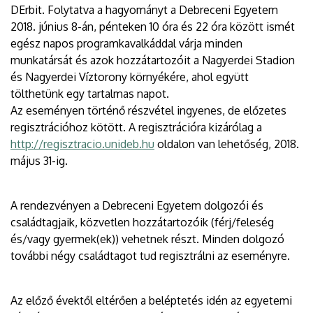
DErbit. Folytatva a hagyományt a Debreceni Egyetem
2018. június 8-án, pénteken 10 óra és 22 óra között ismét
egész napos programkavalkáddal várja minden
munkatársát és azok hozzátartozóit a Nagyerdei Stadion
és Nagyerdei Víztorony környékére, ahol együtt
tölthetünk egy tartalmas napot.
Az eseményen történő részvétel ingyenes, de előzetes
regisztrációhoz kötött. A regisztrációra kizárólag a
http://regisztracio.unideb.hu
oldalon van lehetőség, 2018.
május 31-ig.
A rendezvényen a Debreceni Egyetem dolgozói és
családtagjaik, közvetlen hozzátartozóik (férj/feleség
és/vagy gyermek(ek)) vehetnek részt. Minden dolgozó
további négy családtagot tud regisztrálni az eseményre.
Az előző évektől eltérően a beléptetés idén az egyetemi