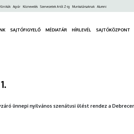
ő
Klinikák
Agrár
Köznevelés
Szervezetek A-tól Z-ig
Munkatársaknak
Alumni
gáció
INK
SAJTÓFIGYELŐ
MÉDIATÁR
HÍRLEVÉL
SAJTÓKÖZPONT
1.
záró ünnepi nyilvános szenátusi ülést rendez a Debrece