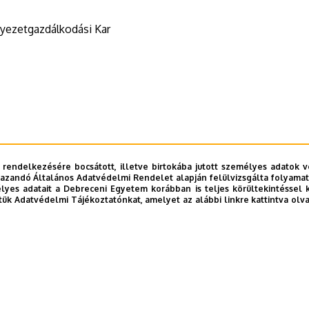
yezetgazdálkodási Kar
 rendelkezésére bocsátott, illetve birtokába jutott személyes adatok v
azandó Általános Adatvédelmi Rendelet alapján felülvizsgálta folyamata
yes adatait a Debreceni Egyetem korábban is teljes körültekintéssel 
tük Adatvédelmi Tájékoztatónkat, amelyet az alábbi linkre kattintva olv