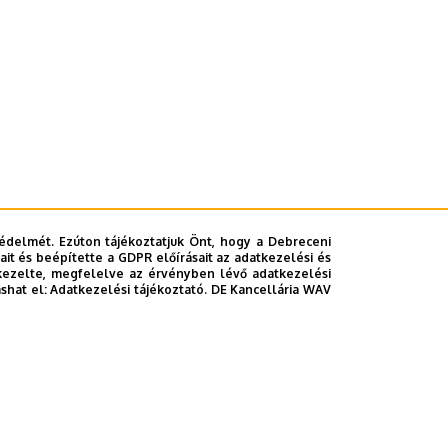
édelmét. Ezúton tájékoztatjuk Önt, hogy a Debreceni
it és beépítette a GDPR előírásait az adatkezelési és
kezelte, megfelelve az érvényben lévő adatkezelési
ashat el:
Adatkezelési tájékoztató.
DE Kancellária WAV