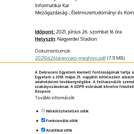
Informatikai Kar
Mezőgazdaság-, Élelmiszertudományi és Körn
Időpont:
2021. június 26. szombat 16 óra
Helyszín
: Nagyerdei Stadion
Dokumentumok
20210626tanevzaro-meghivo.pdf
(7.11 MB)
Last update:
2021. 11. 22. 14:22
A Debreceni Egyetem kiemelt fontosságúnak tartja a
Egyetem a 2018. május 25. napjától kötelezően alkalm
adatvédelmi tevékenységébe. A felhasználók személ
szabályozásoknak. A GDPR előírásait követve frissítet
Központ
Megosztás
További információk
Nélkülözhetetlen sütik
Funkcionális sütik
Analitikai sütik