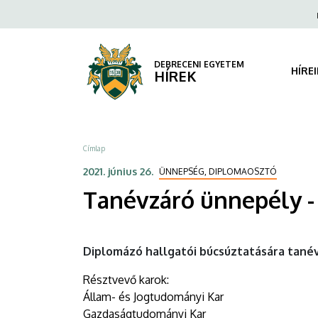
Tanévzáró
Ugrás
Fels
a
navi
ünnepély
tartalomra
-
DEBRECENI EGYETEM
HÍRE
HÍREK
1.
|
Morzsa
Címlap
DEBRECENI
2021. június 26.
ÜNNEPSÉG, DIPLOMAOSZTÓ
EGYETEM
Tanévzáró ünnepély - 
Diplomázó hallgatói búcsúztatására tanév
Résztvevő karok:
Állam- és Jogtudományi Kar
Gazdaságtudományi Kar