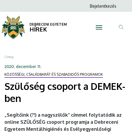
Szülőség
Ugrás
Anonim
Bejelentkezés
a
N
Felhasználói
csoport
tartalomra
fiók
DEBRECENI EGYETEM
a
HÍREK
menüje
Tar
DEMEK-
ker
ben
Morzsa
Címlap
|
2020. december 11.
KÖZÖSSÉGI, CSALÁDBARÁT ÉS SZABADIDŐS PROGRAMOK
DEBRECENI
Szülőség csoport a DEMEK-
EGYETEM
ben
„Segítőink (?!) a nagyszülők” címmel folytatódik az
online SZÜLŐSÉG csoport programja a Debreceni
Egyetem Mentálhigiénés és Esélyegyenlőségi