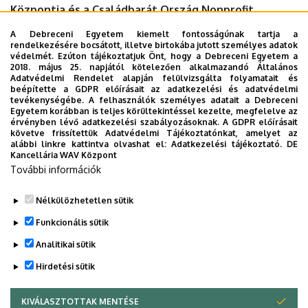
Központja és a Családbarát Ország Nonprofit
Közhasznú Kft. szervezésében.
A Debreceni Egyetem kiemelt fontosságúnak tartja a
rendelkezésére bocsátott, illetve birtokába jutott személyes adatok
Időpont
: 2020. december 11. péntek 16.30
védelmét. Ezúton tájékoztatjuk Önt, hogy a Debreceni Egyetem a
2018. május 25. napjától kötelezően alkalmazandó Általános
A beszélgetést vezeti: Szőke Gabriella gyógypedagógus
Adatvédelmi Rendelet alapján felülvizsgálta folyamatait és
és Berényi András klinikai szakpszichológus.
beépítette a GDPR előírásait az adatkezelési és adatvédelmi
tevékenységébe. A felhasználók személyes adatait a Debreceni
Egyetem korábban is teljes körültekintéssel kezelte, megfelelve az
Dokumentumok
érvényben lévő adatkezelési szabályozásoknak. A GDPR előírásait
20201211szuloseg_csoport.pdf
(192.84 KB)
követve frissítettük Adatvédelmi Tájékoztatónkat, amelyet az
alábbi linkre kattintva olvashat el:
Adatkezelési tájékoztató.
DE
Kancellária WAV Központ
Last update:
2021. 11. 22. 14:22
További információk
Megosztás
Nélkülözhetetlen sütik
Funkcionális sütik
Analitikai sütik
Hirdetési sütik
KIVÁLASZTOTTAK MENTÉSE
WITHDRAW CONSENT