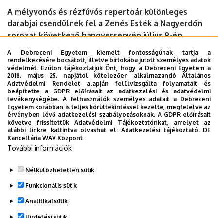
DEBRECENI
A mélyvonós és rézfúvós repertoár különleges
darabjai csendülnek fel a Zenés Esték a Nagyerdőn
EGYETEM
sorozat következő hangversenyén július 9-én,
csütörtökön 19 órakor a Liszt teremben.
A Debreceni Egyetem kiemelt fontosságúnak tartja a
rendelkezésére bocsátott, illetve birtokába jutott személyes adatok
Időpont:
2026. július 9., csütörtök 19 óra
védelmét. Ezúton tájékoztatjuk Önt, hogy a Debreceni Egyetem a
2018. május 25. napjától kötelezően alkalmazandó Általános
Helyszín
: Zeneművészeti Kar, Liszt terem
Adatvédelmi Rendelet alapján felülvizsgálta folyamatait és
beépítette a GDPR előírásait az adatkezelési és adatvédelmi
További részletek:
tevékenységébe. A felhasználók személyes adatait a Debreceni
Egyetem korábban is teljes körültekintéssel kezelte, megfelelve az
https://ymsa.unideb.hu/esemenynaptar/melyvonos-es-
érvényben lévő adatkezelési szabályozásoknak. A GDPR előírásait
rezes-gala
követve frissítettük Adatvédelmi Tájékoztatónkat, amelyet az
alábbi linkre kattintva olvashat el:
Adatkezelési tájékoztató.
DE
Kancellária WAV Központ
További információk
Megosztás
Nélkülözhetetlen sütik
Funkcionális sütik
Analitikai sütik
Hirdetési sütik