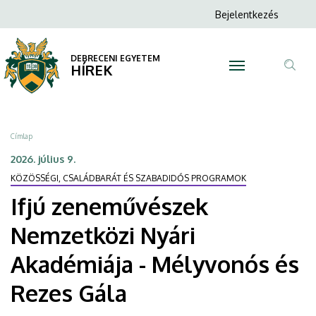
Ifjú
Ugrás
Anonim
Bejelentkezés
a
N
Felhasználói
zeneművészek
tartalomra
fiók
DEBRECENI EGYETEM
Nemzetközi
HÍREK
menüje
Tar
Nyári
ker
Akadémiája
Morzsa
Címlap
-
2026. július 9.
KÖZÖSSÉGI, CSALÁDBARÁT ÉS SZABADIDŐS PROGRAMOK
Mélyvonós
Ifjú zeneművészek
és
Nemzetközi Nyári
Rezes
Akadémiája - Mélyvonós és
Gála
Rezes Gála
|