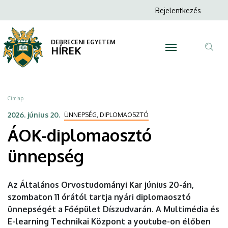
ÁOK-
Ugrás
Anonim
Bejelentkezés
a
N
Felhasználói
diplomaosztó
tartalomra
fiók
DEBRECENI EGYETEM
ünnepség
HÍREK
menüje
Tar
|
ker
DEBRECENI
Morzsa
Címlap
EGYETEM
2026. június 20.
ÜNNEPSÉG, DIPLOMAOSZTÓ
ÁOK-diplomaosztó
ünnepség
Az Általános Orvostudományi Kar június 20-án,
szombaton 11 órától tartja nyári diplomaosztó
ünnepségét a Főépület Díszudvarán. A Multimédia és
E-learning Technikai Központ a youtube-on élőben