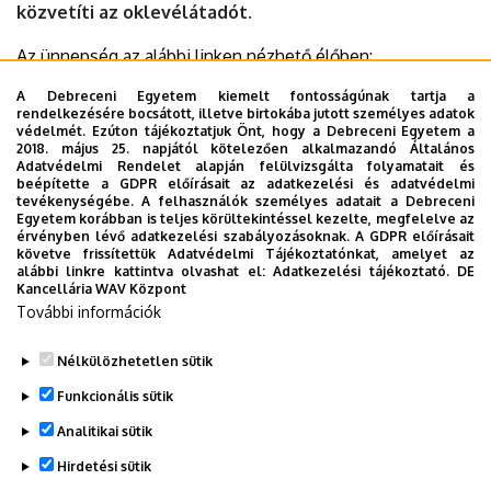
közvetíti az oklevélátadót.
Az ünnepség az alábbi linken nézhető élőben:
A Debreceni Egyetem kiemelt fontosságúnak tartja a
https://www.youtube.com/live/rqtizLTQ1do
rendelkezésére bocsátott, illetve birtokába jutott személyes adatok
védelmét. Ezúton tájékoztatjuk Önt, hogy a Debreceni Egyetem a
2018. május 25. napjától kötelezően alkalmazandó Általános
Adatvédelmi Rendelet alapján felülvizsgálta folyamatait és
Időpont:
2026. június 20., szombat 11 óra
beépítette a GDPR előírásait az adatkezelési és adatvédelmi
tevékenységébe. A felhasználók személyes adatait a Debreceni
Egyetem korábban is teljes körültekintéssel kezelte, megfelelve az
Helyszín:
DE Főépület, Díszudvar (Debrecen, Egyetem tér
érvényben lévő adatkezelési szabályozásoknak. A GDPR előírásait
1.)
követve frissítettük Adatvédelmi Tájékoztatónkat, amelyet az
alábbi linkre kattintva olvashat el:
Adatkezelési tájékoztató.
DE
Kancellária WAV Központ
Last update:
2026. 06. 10. 13:10
További információk
Megosztás
Nélkülözhetetlen sütik
Funkcionális sütik
Analitikai sütik
Hirdetési sütik