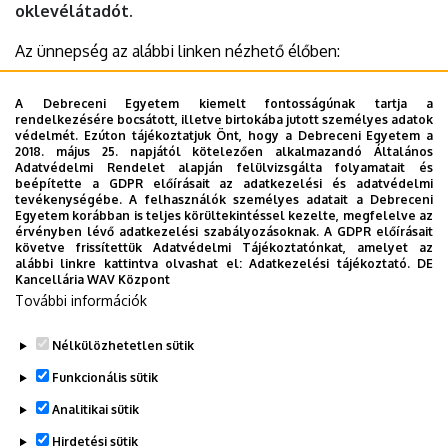
oklevélátadót.
Az ünnepség az alábbi linken nézhető élőben:
https://www.youtube.com/live/b0ybNzqWRRo
A Debreceni Egyetem kiemelt fontosságúnak tartja a
rendelkezésére bocsátott, illetve birtokába jutott személyes adatok
védelmét. Ezúton tájékoztatjuk Önt, hogy a Debreceni Egyetem a
2018. május 25. napjától kötelezően alkalmazandó Általános
Adatvédelmi Rendelet alapján felülvizsgálta folyamatait és
Időpont:
2026. június 18., csütörtök 10 óra
beépítette a GDPR előírásait az adatkezelési és adatvédelmi
tevékenységébe. A felhasználók személyes adatait a Debreceni
Egyetem korábban is teljes körültekintéssel kezelte, megfelelve az
Helyszín:
DE Főépület, Díszudvar (Debrecen, Egyetem tér
érvényben lévő adatkezelési szabályozásoknak. A GDPR előírásait
1.)
követve frissítettük Adatvédelmi Tájékoztatónkat, amelyet az
alábbi linkre kattintva olvashat el:
Adatkezelési tájékoztató.
DE
Kancellária WAV Központ
Last update:
2026. 06. 16. 08:12
További információk
Megosztás
Nélkülözhetetlen sütik
Funkcionális sütik
Analitikai sütik
Hirdetési sütik