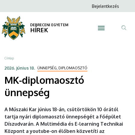
MK-
Ugrás
Anonim
Bejelentkezés
a
N
Felhasználói
diplomaosztó
tartalomra
fiók
DEBRECENI EGYETEM
ünnepség
HÍREK
menüje
Tar
|
ker
DEBRECENI
Morzsa
Címlap
EGYETEM
2026. június 18.
ÜNNEPSÉG, DIPLOMAOSZTÓ
MK-diplomaosztó
ünnepség
A Műszaki Kar június 18-án, csütörtökön 10 órától
tartja nyári diplomaosztó ünnepségét a Főépület
Díszudvarán. A Multimédia és E-learning Technikai
Központ a youtube-on élőben közvetíti az