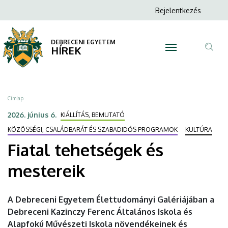
Fiatal
Ugrás
Anonim
Bejelentkezés
a
N
Felhasználói
tehetségek
tartalomra
fiók
DEBRECENI EGYETEM
és
HÍREK
menüje
Tar
mestereik
ker
|
Morzsa
Címlap
DEBRECENI
2026. június 6.
KIÁLLÍTÁS, BEMUTATÓ
EGYETEM
KÖZÖSSÉGI, CSALÁDBARÁT ÉS SZABADIDŐS PROGRAMOK
KULTÚRA
Fiatal tehetségek és
mestereik
A Debreceni Egyetem Élettudományi Galériájában a
Debreceni Kazinczy Ferenc Általános Iskola és
Alapfokú Művészeti Iskola növendékeinek és