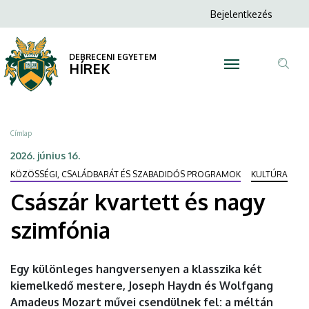
Császár
Ugrás
Anonim
Bejelentkezés
a
N
Felhasználói
kvartett
tartalomra
fiók
DEBRECENI EGYETEM
és
HÍREK
menüje
Tar
nagy
ker
szimfónia
Morzsa
Címlap
|
2026. június 16.
KÖZÖSSÉGI, CSALÁDBARÁT ÉS SZABADIDŐS PROGRAMOK
KULTÚRA
DEBRECENI
Császár kvartett és nagy
EGYETEM
szimfónia
Egy különleges hangversenyen a klasszika két
kiemelkedő mestere, Joseph Haydn és Wolfgang
Amadeus Mozart művei csendülnek fel: a méltán