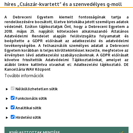
híres „Császár-kvartett” és a szenvedélyes g-moll
szimfónia. A kamarazene intimitását és a
A Debreceni Egyetem kiemelt fontosságúnak tartja a
nagyzenekari hangzás erejét ötvöző esten
rendelkezésére bocsátott, illetve birtokába jutott személyes adatok
közreműködnek kiváló szólisták és a Kodály
védelmét. Ezúton tájékoztatjuk Önt, hogy a Debreceni Egyetem a
2018. május 25. napjától kötelezően alkalmazandó Általános
Filharmonikusok.
Adatvédelmi Rendelet alapján felülvizsgálta folyamatait és
beépítette a GDPR előírásait az adatkezelési és adatvédelmi
Időpont:
2026. június 16., kedd 19 óra
tevékenységébe. A felhasználók személyes adatait a Debreceni
Egyetem korábban is teljes körültekintéssel kezelte, megfelelve az
érvényben lévő adatkezelési szabályozásoknak. A GDPR előírásait
Helyszín:
Debreceni Református Egyetemi Templom
követve frissítettük Adatvédelmi Tájékoztatónkat, amelyet az
alábbi linkre kattintva olvashat el:
Adatkezelési tájékoztató.
DE
(Debrecen, Egyetem tér 2.)
Kancellária WAV Központ
További információk
Megosztás
Nélkülözhetetlen sütik
Funkcionális sütik
Analitikai sütik
Hirdetési sütik
KIVÁLASZTOTTAK MENTÉSE
WITHDRAW CONSENT