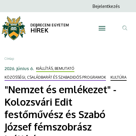
"Nemzet
Ugrás
Anonim
Bejelentkezés
a
N
Felhasználói
és
tartalomra
fiók
DEBRECENI EGYETEM
emlékezet"
HÍREK
menüje
Tar
-
ker
Kolozsvári
Morzsa
Címlap
Edit
2026. június 6.
KIÁLLÍTÁS, BEMUTATÓ
festőművész
KÖZÖSSÉGI, CSALÁDBARÁT ÉS SZABADIDŐS PROGRAMOK
KULTÚRA
"Nemzet és emlékezet" -
és
Kolozsvári Edit
Szabó
festőművész és Szabó
József
József fémszobrász
fémszobrász