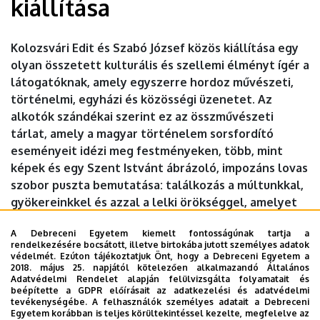
kiállítása
kiállítása
|
Kolozsvári Edit és Szabó József közös kiállítása egy
olyan összetett kulturális és szellemi élményt ígér a
DEBRECENI
látogatóknak, amely egyszerre hordoz művészeti,
EGYETEM
történelmi, egyházi és közösségi üzenetet. Az
alkotók szándékai szerint ez az összművészeti
tárlat, amely a magyar történelem sorsfordító
eseményeit idézi meg festményeken, több, mint
képek és egy Szent Istvánt ábrázoló, impozáns lovas
szobor puszta bemutatása: találkozás a múltunkkal,
gyökereinkkel és azzal a lelki örökséggel, amelyet
elődeink hagytak ránk. A kiállítást Fekete Károly, a
A Debreceni Egyetem kiemelt fontosságúnak tartja a
Tiszántúli Református Egyházkerület püspöke és
rendelkezésére bocsátott, illetve birtokába jutott személyes adatok
Szántóné Fábián Kriszta festőművész-grafikus nyitja
védelmét. Ezúton tájékoztatjuk Önt, hogy a Debreceni Egyetem a
2018. május 25. napjától kötelezően alkalmazandó Általános
meg. Közreműködik a Trio Harmony.
Adatvédelmi Rendelet alapján felülvizsgálta folyamatait és
beépítette a GDPR előírásait az adatkezelési és adatvédelmi
Időpont:
2026. június 6., szombat 10 óra
tevékenységébe. A felhasználók személyes adatait a Debreceni
Egyetem korábban is teljes körültekintéssel kezelte, megfelelve az