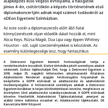
alapképzés első végzős évfolyama, a hallgatók
június 4-én, csütörtökön a képzés történetének első
diplomakoncertjén adnak majd számot tudásukról az
oDEon Egyetemi Színházban.
Az este során a diplomaszerzés előtt álló fiatal
könnyűzenészek olyan előadók dalait hozzák el, mint
Alicia Keys, Rúzsa Magdi, Dua Lipa vagy éppen Whitney
Houston - sőt, saját szerzeményekkel is készülnek. Az
esemény különlegessége lesz, hogy fantasztikus
vonósok is csatlakoznak a koncerthez, így egy
A Debreceni Egyetem kiemelt fontosságúnak tartja a
megismételhetetlen élményben lesz része a
rendelkezésére bocsátott, illetve birtokába jutott személyes adatok
közönségnek. A belépés díjtalan.
védelmét. Ezúton tájékoztatjuk Önt, hogy a Debreceni Egyetem a
2018. május 25. napjától kötelezően alkalmazandó Általános
Adatvédelmi Rendelet alapján felülvizsgálta folyamatait és
Időpont:
2026. június 4., csütörtök 18:00
beépítette a GDPR előírásait az adatkezelési és adatvédelmi
tevékenységébe. A felhasználók személyes adatait a Debreceni
Helyszín:
oDEon Színház
Egyetem korábban is teljes körültekintéssel kezelte, megfelelve az
érvényben lévő adatkezelési szabályozásoknak. A GDPR előírásait
További részletek.
követve frissítettük Adatvédelmi Tájékoztatónkat, amelyet az
alábbi linkre kattintva olvashat el:
Adatkezelési tájékoztató.
DE
Kancellária WAV Központ
Last update:
2026. 05. 27. 11:14