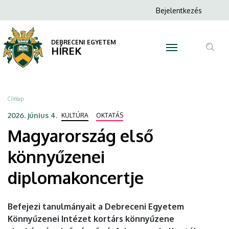
Magyarország
Ugrás
Anonim
Bejelentkezés
a
N
Felhasználói
első
tartalomra
fiók
DEBRECENI EGYETEM
könnyűzenei
HÍREK
menüje
Tar
diplomakoncertje
ker
|
Morzsa
Címlap
DEBRECENI
2026. június 4.
KULTÚRA
OKTATÁS
Magyarország első
EGYETEM
könnyűzenei
diplomakoncertje
Befejezi tanulmányait a Debreceni Egyetem
Könnyűzenei Intézet kortárs könnyűzene