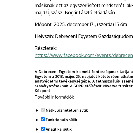
másiknak ezt az egyszerűsített rendszerét, akk
majd Újszászi Bogár László előadásán.
Időpont: 2025. december 17., (szerda) 15 óra
Helyszín: Debreceni Egyetem Gazdaságtudomán
Részletek:
https://www.facebook.com/events/debrec
A Debreceni Egyetem kiemelt fontosságúnak tartja a
Egyetem a 2018. május 25. napjától kötelezően alkalm
adatvédelmi tevékenységébe. A felhasználók személ
Megosztás
szabályozásoknak. A GDPR előírásait követve frissítet
Központ
További információk
Nélkülözhetetlen sütik
Funkcionális sütik
Analitikai sütik