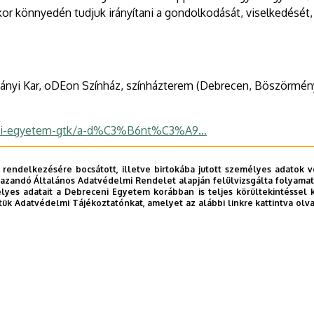
or könnyedén tudjuk irányítani a gondolkodását, viselkedését, 
yi Kar, oDEon Színház, színházterem (Debrecen, Böszörményi
eni-egyetem-gtk/a-d%C3%B6nt%C3%A9…
 rendelkezésére bocsátott, illetve birtokába jutott személyes adatok v
azandó Általános Adatvédelmi Rendelet alapján felülvizsgálta folyamata
yes adatait a Debreceni Egyetem korábban is teljes körültekintéssel 
tük Adatvédelmi Tájékoztatónkat, amelyet az alábbi linkre kattintva olv