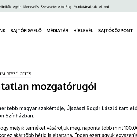
ő
Klinikák
Agrár
Köznevelés
Szervezetek A-tól Z-ig
Munkatársaknak
Alumni
gáció
INK
SAJTÓFIGYELŐ
MÉDIATÁR
HÍRLEVÉL
SAJTÓKÖZPONT
TAL BESZÉLGETÉS
atatlan mozgatórugói
ertebb magyar szakértője, Újszászi Bogár László tart el
on Színházban.
hogy melyik terméket vásároljuk meg, naponta több mint 100.
kor ez akár több hétig is eltartana. Éppen ezért agyuk egyszerű