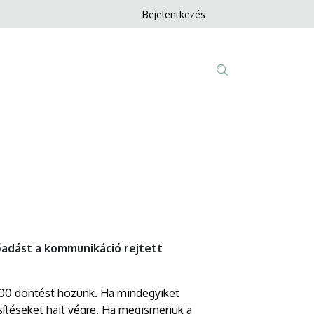
Anonim
Bejelentkezés
Nyelvvála
Felhasználói
fiók
menüje
Fő
Tartalom
navigáció
keresése
őadást a kommunikáció rejtett
000 döntést hozunk. Ha mindegyiket
sítéseket hajt végre. Ha megismerjük a