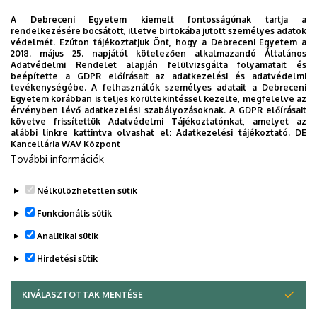
Eszter, a Debreceni Egyetem Klinikai Központ
A Debreceni Egyetem kiemelt fontosságúnak tartja a
Neurológiai Klinika szakorvosa tart előadást.
rendelkezésére bocsátott, illetve birtokába jutott személyes adatok
védelmét. Ezúton tájékoztatjuk Önt, hogy a Debreceni Egyetem a
2018. május 25. napjától kötelezően alkalmazandó Általános
Időpont:
2025. december 3., szerda 17 óra
Adatvédelmi Rendelet alapján felülvizsgálta folyamatait és
beépítette a GDPR előírásait az adatkezelési és adatvédelmi
Helyszín:
Karakter 1517 Könyvesbolt és Kávézó
tevékenységébe. A felhasználók személyes adatait a Debreceni
Egyetem korábban is teljes körültekintéssel kezelte, megfelelve az
(Debrecen, Nagytemplom mögötti Emlékkert)
érvényben lévő adatkezelési szabályozásoknak. A GDPR előírásait
követve frissítettük Adatvédelmi Tájékoztatónkat, amelyet az
Dokumentumok
alábbi linkre kattintva olvashat el:
Adatkezelési tájékoztató.
DE
Kancellária WAV Központ
plakát
(363.81 KB)
További információk
Megosztás
Nélkülözhetetlen sütik
Funkcionális sütik
Analitikai sütik
Hirdetési sütik
KIVÁLASZTOTTAK MENTÉSE
WITHDRAW CONSENT
DEBRECENI EGYETEM