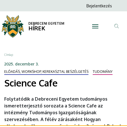
Science
Ugrás
Anonim
Bejelentkezés
a
N
Felhasználói
Cafe
tartalomra
fiók
DEBRECENI EGYETEM
|
HÍREK
menüje
Tar
DEBRECENI
ker
EGYETEM
Morzsa
Címlap
2025. december 3.
ELŐADÁS, WORKSHOP, KEREKASZTAL BESZÉLGETÉS
TUDOMÁNY
Science Cafe
Folytatódik a Debreceni Egyetem tudományos
ismeretterjesztő sorozata a Science Cafe az
intézmény Tudományos Igazgatóságának
szervezésében. A félév zárásaként Hogyan
alkalmazkodik az agy az űrutazáshoz? címmel Balogh