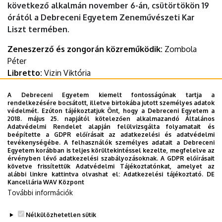
következő alkalmán november 6-án, csütörtökön 19
órától a Debreceni Egyetem Zeneművészeti Kar
Liszt termében.
Zeneszerző és zongorán közreműködik:
Zombola
Péter
Libretto:
Vizin Viktória
A bemutató koreográfusa:
Lin Kahn
A Debreceni Egyetem kiemelt fontosságúnak tartja a
rendelkezésére bocsátott, illetve birtokába jutott személyes adatok
Időpont:
2025. november 6. csütörtök 19.00 óra
védelmét. Ezúton tájékoztatjuk Önt, hogy a Debreceni Egyetem a
Helyszín:
Debreceni Egyetem Zeneművészeti Kar – Liszt
2018. május 25. napjától kötelezően alkalmazandó Általános
Adatvédelmi Rendelet alapján felülvizsgálta folyamatait és
terem
beépítette a GDPR előírásait az adatkezelési és adatvédelmi
tevékenységébe. A felhasználók személyes adatait a Debreceni
Egyetem korábban is teljes körültekintéssel kezelte, megfelelve az
További részletek:
érvényben lévő adatkezelési szabályozásoknak. A GDPR előírásait
https://music.unideb.hu/node/2346/
követve frissítettük Adatvédelmi Tájékoztatónkat, amelyet az
alábbi linkre kattintva olvashat el:
Adatkezelési tájékoztató.
DE
Kancellária WAV Központ
Last update:
2025. 10. 29. 15:49
További információk
Megosztás
Nélkülözhetetlen sütik