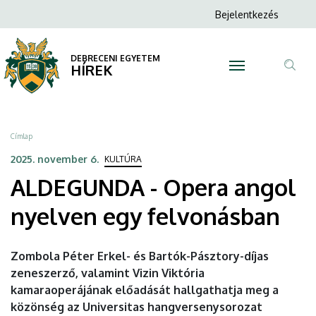
ALDEGUNDA
Ugrás
Anonim
Bejelentkezés
a
N
Felhasználói
-
tartalomra
fiók
DEBRECENI EGYETEM
Opera
HÍREK
menüje
Tar
angol
ker
nyelven
Morzsa
Címlap
egy
2025. november 6.
KULTÚRA
ALDEGUNDA - Opera angol
felvonásban
nyelven egy felvonásban
|
DEBRECENI
Zombola Péter Erkel- és Bartók-Pásztory-díjas
EGYETEM
zeneszerző, valamint Vizin Viktória
kamaraoperájának előadását hallgathatja meg a
közönség az Universitas hangversenysorozat