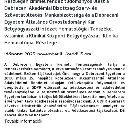
Részlegén címmel rendez tudományos ülést a
Debreceni Akadémiai Bizottság Szerv- és
Szövetátültetési Munkabizottsága és a Debreceni
Egyetem Általános Orvostudományi Kar
Belgyógyászati Intézet Hematológiai Tanszéke,
valamint a Klinikai Központ Belgyógyászati Klinika
Hematológiai Részlege.
Időpont:
2025. november 11., (kedd) 15 óra
Helyszín:
MTA DAB Székház (Debrecen, Thomas Mann u.
A Debreceni Egyetem kiemelt fontosságúnak tartja a
49.)
rendelkezésére bocsátott, illetve birtokába jutott személyes adatok
védelmét. Ezúton tájékoztatjuk Önt, hogy a Debreceni Egyetem a
2018. május 25. napjától kötelezően alkalmazandó Általános
Adatvédelmi Rendelet alapján felülvizsgálta folyamatait és
beépítette a GDPR előírásait az adatkezelési és adatvédelmi
Dokumentumok
tevékenységébe. A felhasználók személyes adatait a Debreceni
Egyetem korábban is teljes körültekintéssel kezelte, megfelelve az
Meghívó
(144.2 KB)
érvényben lévő adatkezelési szabályozásoknak. A GDPR előírásait
Program
(47.76 KB)
követve frissítettük Adatvédelmi Tájékoztatónkat, amelyet az
alábbi linkre kattintva olvashat el:
Adatkezelési tájékoztató.
DE
Kancellária WAV Központ
Last update:
2025. 10. 16. 09:23
További információk
Megosztás