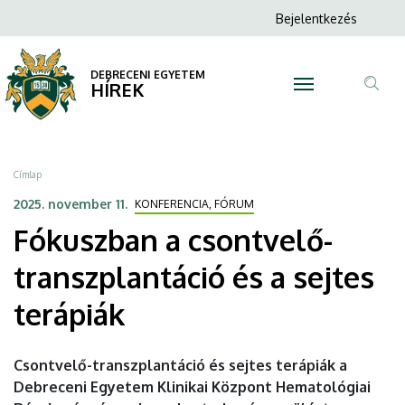
Fókuszban
Ugrás
Anonim
Bejelentkezés
a
N
Felhasználói
a
tartalomra
fiók
DEBRECENI EGYETEM
csontvelő-
HÍREK
menüje
Tar
transzplantáció
ker
és
Morzsa
Címlap
a
2025. november 11.
KONFERENCIA, FÓRUM
Fókuszban a csontvelő-
sejtes
transzplantáció és a sejtes
terápiák
terápiák
|
DEBRECENI
Csontvelő-transzplantáció és sejtes terápiák a
EGYETEM
Debreceni Egyetem Klinikai Központ Hematológiai