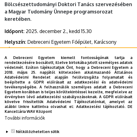
Bölcsészettudományi Doktori Tanács szervezésében
a Magyar Tudomány Ünnepe programsorozat
keretében.
Időpont
: 2025. december 2., kedd 15.30
Helyszín
: Debreceni Egyetem Főépület, Karácsony
Sándor terem (Debrecen, Egyetem tér 1.)
A Debreceni Egyetem kiemelt fontosságúnak tartja a
Előadók:
rendelkezésére bocsátott, illetve birtokába jutott személyes adatok
védelmét. Ezúton tájékoztatjuk Önt, hogy a Debreceni Egyetem a
2018. május 25. napjától kötelezően alkalmazandó Általános
Prof. Dr. Regéczi Ildikó: A. P. Csehov és a magyar irodalom
Adatvédelmi Rendelet alapján felülvizsgálta folyamatait és
beépítette a GDPR előírásait az adatkezelési és adatvédelmi
Prof. Dr. Kálai Sándor: Kortárs kelet-európai krimik a
tevékenységébe. A felhasználók személyes adatait a Debreceni
Egyetem korábban is teljes körültekintéssel kezelte, megfelelve az
francia kultúrában
érvényben lévő adatkezelési szabályozásoknak. A GDPR előírásait
követve frissítettük Adatvédelmi Tájékoztatónkat, amelyet az
Dokumentumok
alábbi linkre kattintva olvashat el:
Adatkezelési tájékoztató.
DE
Kancellária WAV Központ
meghívó
(79.9 KB)
További információk
Megosztás
Nélkülözhetetlen sütik