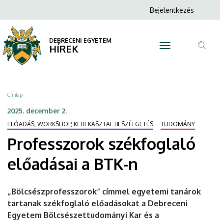
Professzorok
Ugrás
Anonim
Bejelentkezés
a
N
Felhasználói
székfoglaló
tartalomra
fiók
DEBRECENI EGYETEM
előadásai
HÍREK
menüje
Tar
a
ker
BTK-
Morzsa
Címlap
n
2025. december 2.
ELŐADÁS, WORKSHOP, KEREKASZTAL BESZÉLGETÉS
TUDOMÁNY
|
Professzorok székfoglaló
DEBRECENI
előadásai a BTK-n
EGYETEM
„Bölcsészprofesszorok” címmel egyetemi tanárok
tartanak székfoglaló előadásokat a Debreceni
Egyetem Bölcsészettudományi Kar és a