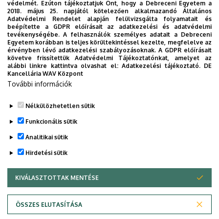
Az eseményeket élőben közvetíti az egyetem Multimédia
védelmét. Ezúton tájékoztatjuk Önt, hogy a Debreceni Egyetem a
2018. május 25. napjától kötelezően alkalmazandó Általános
E-learning Technikai Központja:
Adatvédelmi Rendelet alapján felülvizsgálta folyamatait és
https://youtube.com/live/zLgyDZkY_ng?feature=share
beépítette a GDPR előírásait az adatkezelési és adatvédelmi
tevékenységébe. A felhasználók személyes adatait a Debreceni
Egyetem korábban is teljes körültekintéssel kezelte, megfelelve az
Időpont:
2025. június 21. (szombat) 14 óra
érvényben lévő adatkezelési szabályozásoknak. A GDPR előírásait
Helyszín:
Debreceni Egyetem Főépület Díszudvar
követve frissítettük Adatvédelmi Tájékoztatónkat, amelyet az
alábbi linkre kattintva olvashat el:
Adatkezelési tájékoztató.
DE
(Debrecen, Egyetem tér 1.)
Kancellária WAV Központ
További információk
Megosztás
Nélkülözhetetlen sütik
Funkcionális sütik
Analitikai sütik
Hirdetési sütik
KIVÁLASZTOTTAK MENTÉSE
WITHDRAW CONSENT
DEBRECENI EGYETEM
ÖSSZES ELUTASÍTÁSA
Adatvédelem