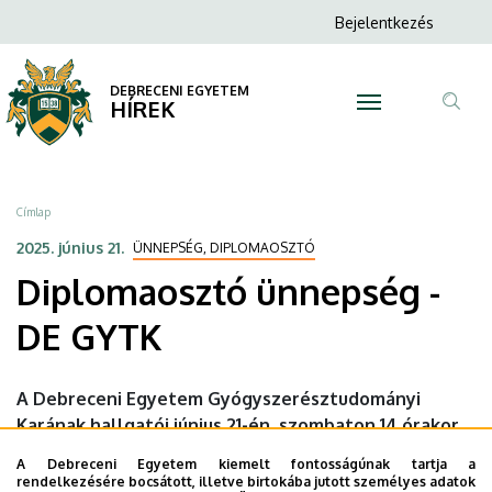
Diplomaosztó
Ugrás
Anonim
Bejelentkezés
a
N
Felhasználói
ünnepség
tartalomra
fiók
DEBRECENI EGYETEM
-
HÍREK
menüje
Tar
DE
ker
GYTK
Morzsa
Címlap
|
2025. június 21.
ÜNNEPSÉG, DIPLOMAOSZTÓ
Diplomaosztó ünnepség -
DEBRECENI
DE GYTK
EGYETEM
A Debreceni Egyetem Gyógyszerésztudományi
Karának hallgatói június 21-én, szombaton 14 órakor
vehetik át oklevelüket a Főépület Díszudvarán.
A Debreceni Egyetem kiemelt fontosságúnak tartja a
rendelkezésére bocsátott, illetve birtokába jutott személyes adatok