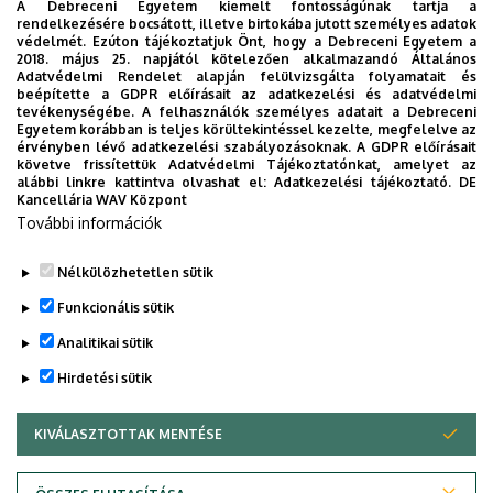
A Debreceni Egyetem kiemelt fontosságúnak tartja a
Élettudományi Központ Aula (Debrecen, Egyetem tér 1.)
rendelkezésére bocsátott, illetve birtokába jutott személyes adatok
védelmét. Ezúton tájékoztatjuk Önt, hogy a Debreceni Egyetem a
2018. május 25. napjától kötelezően alkalmazandó Általános
Közreműködik: Jobbágy Bianka fuvolaművész
Adatvédelmi Rendelet alapján felülvizsgálta folyamatait és
A kiállítás 2025. május 22-ig tekinthető meg.
beépítette a GDPR előírásait az adatkezelési és adatvédelmi
tevékenységébe. A felhasználók személyes adatait a Debreceni
Egyetem korábban is teljes körültekintéssel kezelte, megfelelve az
Dokumentumok
érvényben lévő adatkezelési szabályozásoknak. A GDPR előírásait
Berényi László - Rie Shibahata kiállítás meghívó
(552.11 KB)
követve frissítettük Adatvédelmi Tájékoztatónkat, amelyet az
alábbi linkre kattintva olvashat el:
Adatkezelési tájékoztató.
DE
Kancellária WAV Központ
Last update:
2025. 04. 24. 10:58
További információk
Megosztás
Nélkülözhetetlen sütik
Funkcionális sütik
Analitikai sütik
Hirdetési sütik
KIVÁLASZTOTTAK MENTÉSE
WITHDRAW CONSENT
DEBRECENI EGYETEM