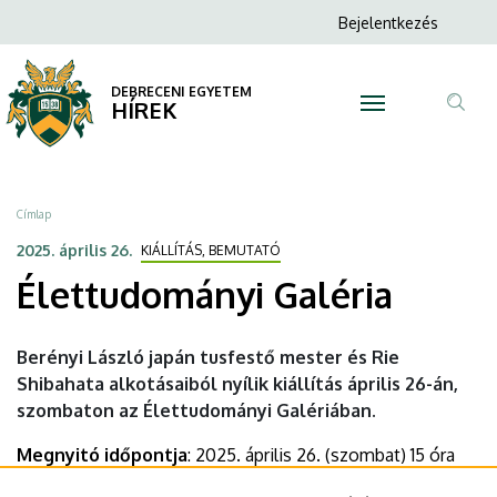
Élettudományi
Ugrás
Anonim
Bejelentkezés
a
N
Felhasználói
Galéria
tartalomra
fiók
DEBRECENI EGYETEM
|
HÍREK
menüje
Tar
DEBRECENI
ker
EGYETEM
Morzsa
Címlap
2025. április 26.
KIÁLLÍTÁS, BEMUTATÓ
Élettudományi Galéria
Berényi László japán tusfestő mester és Rie
Shibahata alkotásaiból nyílik kiállítás április 26-án,
szombaton az Élettudományi Galériában.
Megnyitó időpontja
: 2025. április 26. (szombat) 15 óra
Helyszín
: Debreceni Egyetem Élettudományi Galéria -