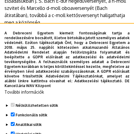
Előadásukban J. S. Bach E-dúr hegedűversenyét, a h-moll
szvitet és Marcello d-moll oboaversenyét (Bach
átiratában), továbbá a c-moll kettősversenyt hallgathatja
meg a közönség.
A Debreceni Egyetem kiemelt fontosságúnak tartja a
Időpont: 2025. március 26., szerda 19:00
rendelkezésére bocsátott, illetve birtokába jutott személyes adatok
Helyszín: DE Zeneművészeti Kar, Liszt terem (Debrecen,
védelmét. Ezúton tájékoztatjuk Önt, hogy a Debreceni Egyetem a
2018. május 25. napjától kötelezően alkalmazandó Általános
Egyetem tér 2.)
Adatvédelmi Rendelet alapján felülvizsgálta folyamatait és
beépítette a GDPR előírásait az adatkezelési és adatvédelmi
tevékenységébe. A felhasználók személyes adatait a Debreceni
Egyetem korábban is teljes körültekintéssel kezelte, megfelelve az
További részletek:
érvényben lévő adatkezelési szabályozásoknak. A GDPR előírásait
https://music.unideb.hu/esemenynaptar/debreceni-
követve frissítettük Adatvédelmi Tájékoztatónkat, amelyet az
alábbi linkre kattintva olvashat el:
Adatkezelési tájékoztató.
DE
regizene-egyuttes-hangv…
Kancellária WAV Központ
További információk
Megosztás
Nélkülözhetetlen sütik
Funkcionális sütik
Analitikai sütik