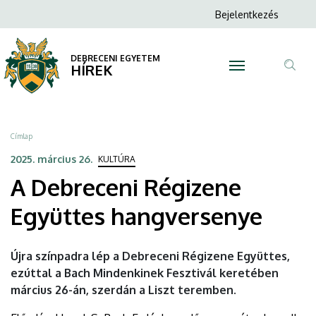
A
Ugrás
Anonim
Bejelentkezés
a
N
Felhasználói
Debreceni
tartalomra
fiók
DEBRECENI EGYETEM
Régizene
HÍREK
menüje
Tar
Együttes
ker
hangversenye
Morzsa
Címlap
|
2025. március 26.
KULTÚRA
A Debreceni Régizene
DEBRECENI
Együttes hangversenye
EGYETEM
Újra színpadra lép a Debreceni Régizene Együttes,
ezúttal a Bach Mindenkinek Fesztivál keretében
március 26-án, szerdán a Liszt teremben.