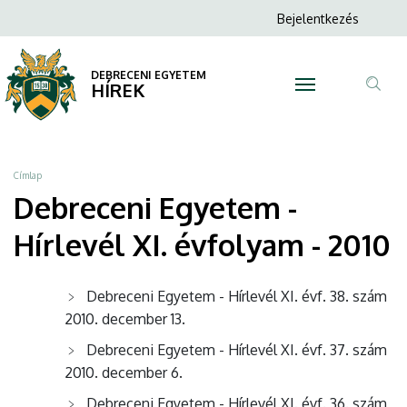
Debreceni
Ugrás
Anonim
Bejelentkezés
a
N
Felhasználói
Egyetem
tartalomra
fiók
DEBRECENI EGYETEM
-
HÍREK
menüje
Tar
Hírlevél
ker
XI.
Morzsa
Címlap
évfolyam
Debreceni Egyetem -
-
Hírlevél XI. évfolyam - 2010
2010
Debreceni Egyetem - Hírlevél XI. évf. 38. szám
|
2010. december 13.
DEBRECENI
Debreceni Egyetem - Hírlevél XI. évf. 37. szám
2010. december 6.
EGYETEM
Debreceni Egyetem - Hírlevél XI. évf. 36. szám