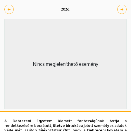
2026.
Nincs megjeleníthető esemény
A Debreceni Egyetem kiemelt fontosságúnak tartja a
2026. szeptember 19.
rendelkezésére bocsátott, illetve birtokába jutott személyes adatok
védelmét. Ezúton tájékoztatjuk Önt, hogy a Debreceni Egyetem a