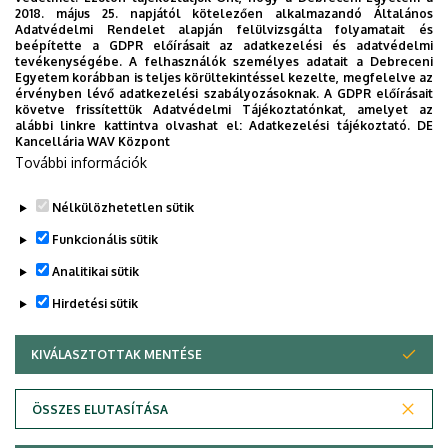
ÁOK-diplomaosztó ünnepség
2018. május 25. napjától kötelezően alkalmazandó Általános
Adatvédelmi Rendelet alapján felülvizsgálta folyamatait és
Az Általános Orvostudományi Kar szeptember 19-
beépítette a GDPR előírásait az adatkezelési és adatvédelmi
tevékenységébe. A felhasználók személyes adatait a Debreceni
én, szombaton 11 órától tartja nyári diplomaosztó
Egyetem korábban is teljes körültekintéssel kezelte, megfelelve az
ünnepségét a Főépület Díszudvarán. A Multimédia
érvényben lévő adatkezelési szabályozásoknak. A GDPR előírásait
ÜNNEPSÉG, DIPLOMAOSZTÓ
követve frissítettük Adatvédelmi Tájékoztatónkat, amelyet az
és E-learning Technikai Központ a youtube-on
alábbi linkre kattintva olvashat el:
Adatkezelési tájékoztató.
DE
élőben közvetíti az oklevélátadót.
Kancellária WAV Központ
További információk
TOVÁBB AZ ÖSSZES ESEMÉNYRE
Nélkülözhetetlen sütik
Funkcionális sütik
Analitikai sütik
Hirdetési sütik
KIVÁLASZTOTTAK MENTÉSE
WITHDRAW CONSENT
DEBRECENI EGYETEM
ÖSSZES ELUTASÍTÁSA
Adatvédelem
Adatvédelem