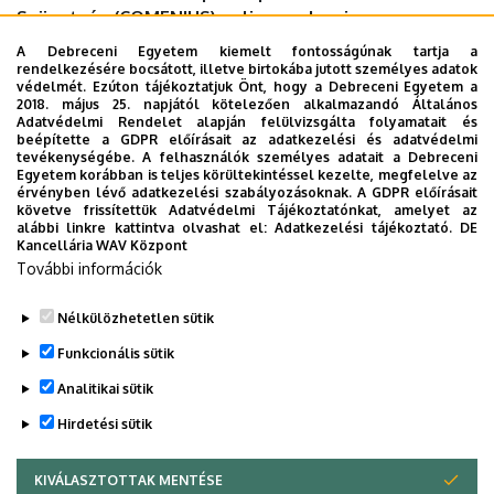
Szövetség (COMENIUS) online szakmai
tanácskozását, amelyen előadások hangzanak el a
A Debreceni Egyetem kiemelt fontosságúnak tartja a
holland nyelveszet, az irodalomtudomány, a kultúra
rendelkezésére bocsátott, illetve birtokába jutott személyes adatok
védelmét. Ezúton tájékoztatjuk Önt, hogy a Debreceni Egyetem a
és a nyelvoktatás témakörében.
2018. május 25. napjától kötelezően alkalmazandó Általános
Adatvédelmi Rendelet alapján felülvizsgálta folyamatait és
Időpont
beépítette a GDPR előírásait az adatkezelési és adatvédelmi
: 2022. május 26-27.
tevékenységébe. A felhasználók személyes adatait a Debreceni
Egyetem korábban is teljes körültekintéssel kezelte, megfelelve az
Dokumentumok
érvényben lévő adatkezelési szabályozásoknak. A GDPR előírásait
program
(780.87 KB)
követve frissítettük Adatvédelmi Tájékoztatónkat, amelyet az
alábbi linkre kattintva olvashat el:
Adatkezelési tájékoztató.
DE
Kancellária WAV Központ
Last update:
2022. 05. 18. 08:38
További információk
Megosztás
Nélkülözhetetlen sütik
Funkcionális sütik
Analitikai sütik
Hirdetési sütik
KIVÁLASZTOTTAK MENTÉSE
WITHDRAW CONSENT