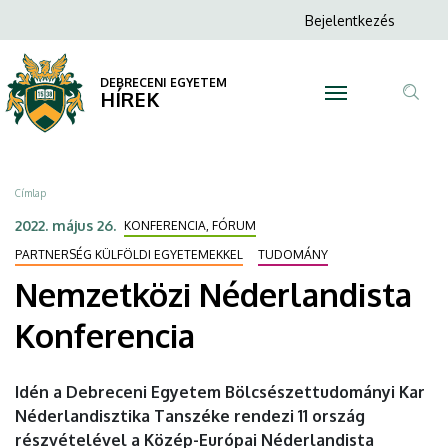
Nemzetközi
Ugrás
Anonim
Bejelentkezés
a
N
Felhasználói
Néderlandista
tartalomra
fiók
DEBRECENI EGYETEM
Konferencia
HÍREK
menüje
Tar
|
ker
DEBRECENI
Morzsa
Címlap
EGYETEM
2022. május 26.
KONFERENCIA, FÓRUM
PARTNERSÉG KÜLFÖLDI EGYETEMEKKEL
TUDOMÁNY
Nemzetközi Néderlandista
Konferencia
Idén a Debreceni Egyetem Bölcsészettudományi Kar
Néderlandisztika Tanszéke rendezi 11 ország
részvételével a Közép-Európai Néderlandista